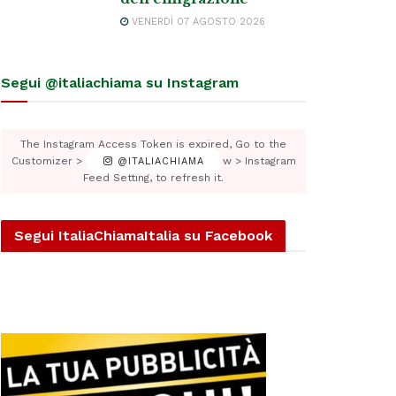
VENERDÌ 07 AGOSTO 2026
Segui @italiachiama su Instagram
The Instagram Access Token is expired, Go to the
Customizer > JNews : Social, Like & View > Instagram
@ITALIACHIAMA
Feed Setting, to refresh it.
Segui ItaliaChiamaItalia su Facebook