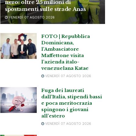
nero: oltre 25 milioni di
spostamenti sulle strade Anas
VENERDÌ 07 AGOSTO 2026
FOTO | Repubblica
Dominicana,
l’Ambasciatore
Maffettone visita
l’azienda italo-
venezuelana Katae
VENERDÌ 07 AGOSTO 2026
Fuga dei laureati
dall’Italia, stipendi bassi
e poca meritocrazia
spingono i giovani
all’estero
VENERDÌ 07 AGOSTO 2026