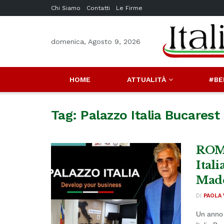
Chi Siamo
Contatti
Le Firme
domenica, Agosto 9, 2026
HOME
ATTUALITÀ
#BE
Tag:
Palazzo Italia Bucarest
ROMA
Itali
Made
DI
PAOLA 
Un anno 