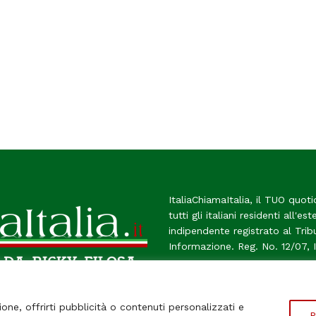
ItaliaChiamaItalia, il TUO quoti
tutti gli italiani residenti all'es
indipendente registrato al Tri
Informazione. Reg. No. 12/07, 
Chi Siamo
Contatti
Le Fir
ione, offrirti pubblicità o contenuti personalizzati e
P