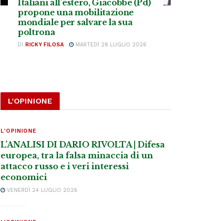
Italiani all’estero, Giacobbe (Pd)
propone una mobilitazione
mondiale per salvare la sua
poltrona
DI
RICKY FILOSA
MARTEDÌ 28 LUGLIO 2026
L'OPINIONE
L'OPINIONE
L’ANALISI DI DARIO RIVOLTA | Difesa
europea, tra la falsa minaccia di un
attacco russo e i veri interessi
economici
VENERDÌ 24 LUGLIO 2026