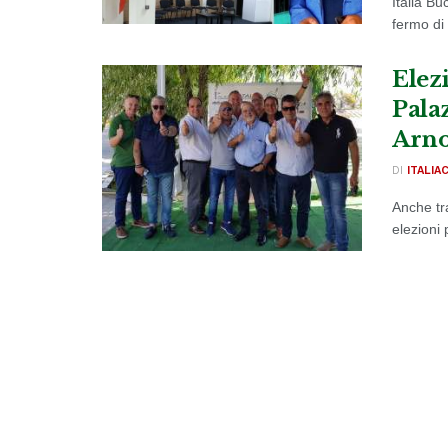
Italia B
fermo di 
Elezi
Palaz
Arno
DI
ITALIA
Anche tra
elezioni 