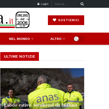
Login
SOSTIENICI
NEL MONDO
ALTRO
ULTIME NOTIZIE
Esodo estivo, weekend da bollino