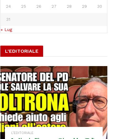
24
25
26
27
28
29
30
31
« Lug
L’EDITORIALE
L’EDITORIALE