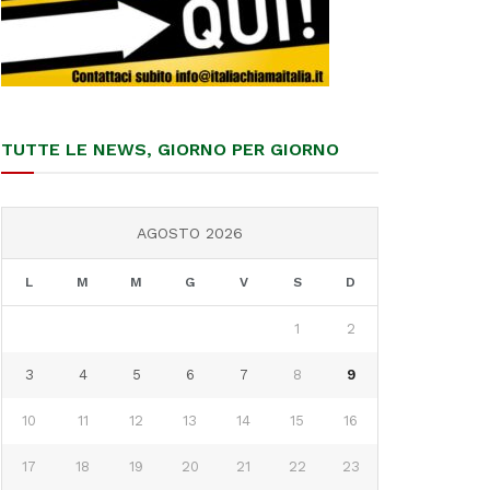
TUTTE LE NEWS, GIORNO PER GIORNO
AGOSTO 2026
L
M
M
G
V
S
D
1
2
3
4
5
6
7
8
9
10
11
12
13
14
15
16
17
18
19
20
21
22
23