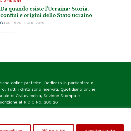
L'OPINIONE
Da quando esiste l’Ucraina? Storia,
confini e origini dello Stato ucraino
LUNEDÌ 20 LUGLIO 2026
diano online preferito. Dedicato in particolare a
tero. Tutti i diritti sono riservati. Quotidiano online
bunale di Civitavecchia, Sezione Stampa e
Iscrizione al R.O.C No. 200 26
me
ersonalizza
Rifiuta tutto
Accettare tutto