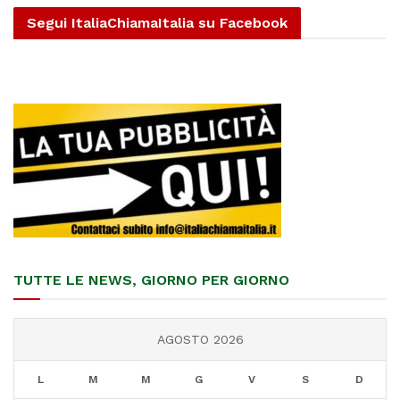
Segui ItaliaChiamaItalia su Facebook
TUTTE LE NEWS, GIORNO PER GIORNO
AGOSTO 2026
L
M
M
G
V
S
D