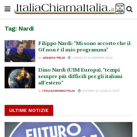
Tag:
Nardi
Filippo Nardi: “Mi sono accorto che il
Gf non è il mio programma”
DI
JESSICA FELIX
LUNEDÌ 21 DICEMBRE 2020
Dino Nardi (UIM Europa), “tempi
sempre più difficili per gli italiani
all’estero”
DI
ITALIACHIAMAITALIA
GIOVEDÌ 27 LUGLIO 2017
ULTIME NOTIZIE