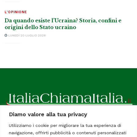
L'OPINIONE
Da quando esiste l’Ucraina? Storia, confini e
origini dello Stato ucraino
LUNEDÌ 20 LUGLIO 2026
Diamo valore alla tua privacy
ItaliaChiamaItalia, il TUO quotidiano online preferito.
Utilizziamo i cookie per migliorare la tua esperienza di
Dedicato in particolare a tutti gli italiani residenti all'estero.
navigazione, offrirti pubblicità o contenuti personalizzati