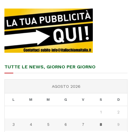
TUTTE LE NEWS, GIORNO PER GIORNO
AGOSTO 2026
L
M
M
G
V
S
D
1
2
3
4
5
6
7
8
9