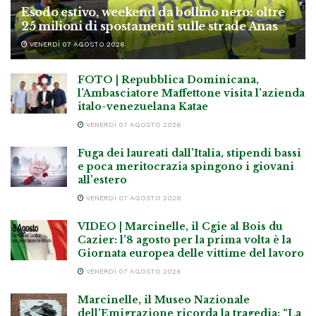
Esodo estivo, weekend da bollino nero: oltre
25 milioni di spostamenti sulle strade Anas
VENERDÌ 07 AGOSTO 2026
FOTO | Repubblica Dominicana,
l’Ambasciatore Maffettone visita l’azienda
italo-venezuelana Katae
VENERDÌ 07 AGOSTO 2026
Fuga dei laureati dall’Italia, stipendi bassi
e poca meritocrazia spingono i giovani
all’estero
VENERDÌ 07 AGOSTO 2026
VIDEO | Marcinelle, il Cgie al Bois du
Cazier: l’8 agosto per la prima volta è la
Giornata europea delle vittime del lavoro
VENERDÌ 07 AGOSTO 2026
Marcinelle, il Museo Nazionale
dell’Emigrazione ricorda la tragedia: “La