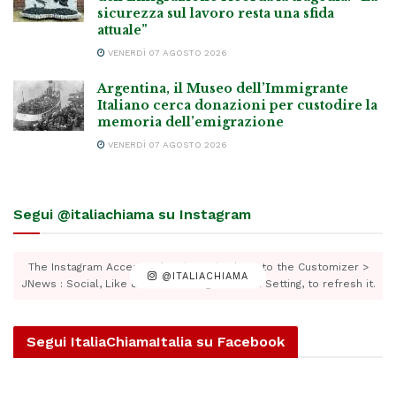
sicurezza sul lavoro resta una sfida
attuale”
VENERDÌ 07 AGOSTO 2026
Argentina, il Museo dell’Immigrante
Italiano cerca donazioni per custodire la
memoria dell’emigrazione
VENERDÌ 07 AGOSTO 2026
Segui @italiachiama su Instagram
The Instagram Access Token is expired, Go to the Customizer >
@ITALIACHIAMA
JNews : Social, Like & View > Instagram Feed Setting, to refresh it.
Segui ItaliaChiamaItalia su Facebook