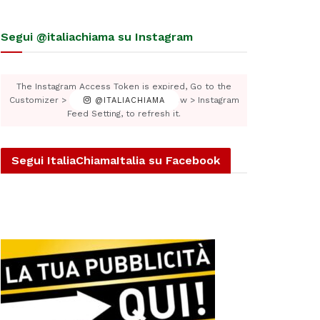
Segui @italiachiama su Instagram
The Instagram Access Token is expired, Go to the
Customizer > JNews : Social, Like & View > Instagram
@ITALIACHIAMA
Feed Setting, to refresh it.
Segui ItaliaChiamaItalia su Facebook