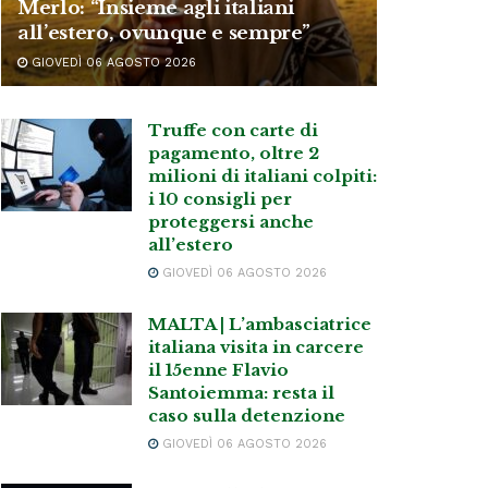
Merlo: “Insieme agli italiani
all’estero, ovunque e sempre”
GIOVEDÌ 06 AGOSTO 2026
Truffe con carte di
pagamento, oltre 2
milioni di italiani colpiti:
i 10 consigli per
proteggersi anche
all’estero
GIOVEDÌ 06 AGOSTO 2026
MALTA | L’ambasciatrice
italiana visita in carcere
il 15enne Flavio
Santoiemma: resta il
caso sulla detenzione
GIOVEDÌ 06 AGOSTO 2026