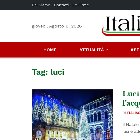
Chi Siamo
Contatti
Le Firme
giovedì, Agosto 6, 2026
HOME
ATTUALITÀ
#BE
Tag:
luci
Luci
l’acq
DI
ITALIA
Il Natale
luci e ad