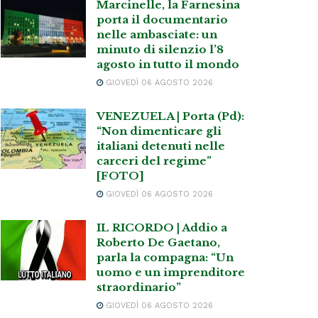
Marcinelle, la Farnesina
porta il documentario
nelle ambasciate: un
minuto di silenzio l’8
agosto in tutto il mondo
GIOVEDÌ 06 AGOSTO 2026
VENEZUELA | Porta (Pd):
“Non dimenticare gli
italiani detenuti nelle
carceri del regime”
[FOTO]
GIOVEDÌ 06 AGOSTO 2026
IL RICORDO | Addio a
Roberto De Gaetano,
parla la compagna: “Un
uomo e un imprenditore
straordinario”
GIOVEDÌ 06 AGOSTO 2026