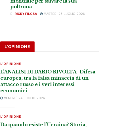
mondiale per salvare la sua
poltrona
DI
RICKY FILOSA
MARTEDÌ 28 LUGLIO 2026
L'OPINIONE
L'OPINIONE
L’ANALISI DI DARIO RIVOLTA | Difesa
europea, tra la falsa minaccia di un
attacco russo e i veri interessi
economici
VENERDÌ 24 LUGLIO 2026
L'OPINIONE
Da quando esiste l’Ucraina? Storia,