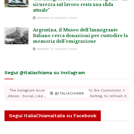
sicurezza sul lavoro resta una sfida
attuale”
VENERDÌ 07 AGOSTO 2026
Argentina, il Museo dell’Immigrante
Italiano cerca donazioni per custodire la
memoria dell’emigrazione
VENERDÌ 07 AGOSTO 2026
Segui @italiachiama su Instagram
The Instagram Access Token is expired, Go to the Customizer >
@ITALIACHIAMA
JNews : Social, Like & View > Instagram Feed Setting, to refresh it.
Segui ItaliaChiamaItalia su Facebook