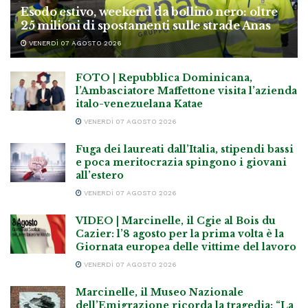
Esodo estivo, weekend da bollino nero: oltre
25 milioni di spostamenti sulle strade Anas
VENERDÌ 07 AGOSTO 2026
FOTO | Repubblica Dominicana,
l’Ambasciatore Maffettone visita l’azienda
italo-venezuelana Katae
VENERDÌ 07 AGOSTO 2026
Fuga dei laureati dall’Italia, stipendi bassi
e poca meritocrazia spingono i giovani
all’estero
VENERDÌ 07 AGOSTO 2026
VIDEO | Marcinelle, il Cgie al Bois du
Cazier: l’8 agosto per la prima volta è la
Giornata europea delle vittime del lavoro
VENERDÌ 07 AGOSTO 2026
Marcinelle, il Museo Nazionale
dell’Emigrazione ricorda la tragedia: “La