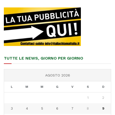
TUTTE LE NEWS, GIORNO PER GIORNO
AGOSTO 2026
L
M
M
G
V
S
D
1
2
3
4
5
6
7
8
9