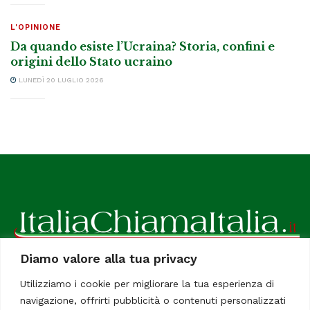
L'OPINIONE
Da quando esiste l’Ucraina? Storia, confini e
origini dello Stato ucraino
LUNEDÌ 20 LUGLIO 2026
Diamo valore alla tua privacy
ItaliaChiamaItalia, il TUO quotidiano online preferito.
Utilizziamo i cookie per migliorare la tua esperienza di
Dedicato in particolare a tutti gli italiani residenti all'estero.
navigazione, offrirti pubblicità o contenuti personalizzati