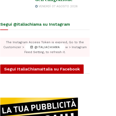
VENERDÌ 07 AGOSTO 2026
Segui @italiachiama su Instagram
The Instagram Access Token is expired, Go to the
Customizer > JNews : Social, Like & View > Instagram
@ITALIACHIAMA
Feed Setting, to refresh it.
Segui ItaliaChiamaItalia su Facebook