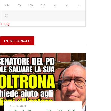
24
25
26
27
28
29
30
31
« Lug
L’EDITORIALE
L’EDITORIALE