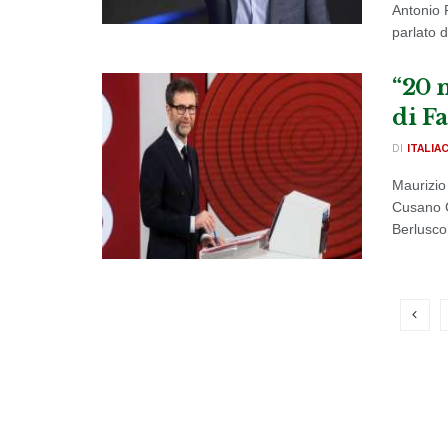
Antonio 
parlato d
“20 
di Fa
DI
ITALIA
Maurizio
Cusano C
Berluscon