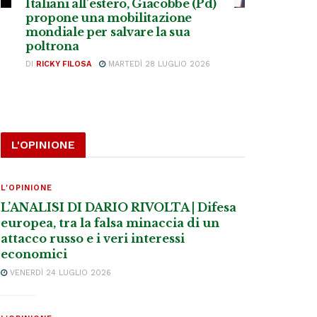
Italiani all’estero, Giacobbe (Pd)
propone una mobilitazione
mondiale per salvare la sua
poltrona
DI
RICKY FILOSA
MARTEDÌ 28 LUGLIO 2026
L'OPINIONE
L'OPINIONE
L’ANALISI DI DARIO RIVOLTA | Difesa
europea, tra la falsa minaccia di un
attacco russo e i veri interessi
economici
VENERDÌ 24 LUGLIO 2026