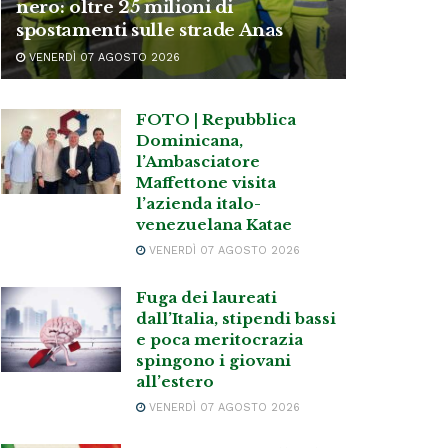
nero: oltre 25 milioni di
spostamenti sulle strade Anas
VENERDÌ 07 AGOSTO 2026
FOTO | Repubblica
Dominicana,
l’Ambasciatore
Maffettone visita
l’azienda italo-
venezuelana Katae
VENERDÌ 07 AGOSTO 2026
Fuga dei laureati
dall’Italia, stipendi bassi
e poca meritocrazia
spingono i giovani
all’estero
VENERDÌ 07 AGOSTO 2026