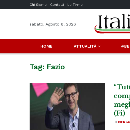
Chi Siamo
Contatti
Le Firme
sabato, Agosto 8, 2026
HOME
ATTUALITÀ
#BE
Tag:
Fazio
“Tutt
comp
megl
(Fi)
DI
PIERPA