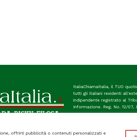
ItaliaChiamaItalia, il TUO quoti
tutti gli italiani residenti all'es
indipendente registrato al Tri
Informazione. Reg. No. 12/07, 
Chi Siamo
Contatti
Le Fir
ione, offrirti pubblicità o contenuti personalizzati e
P