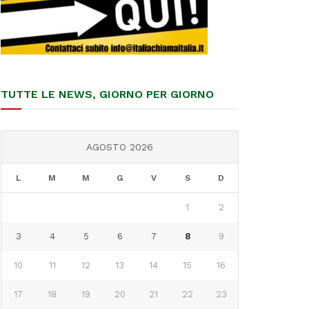
TUTTE LE NEWS, GIORNO PER GIORNO
AGOSTO 2026
L
M
M
G
V
S
D
1
2
3
4
5
6
7
8
9
10
11
12
13
14
15
16
17
18
19
20
21
22
23