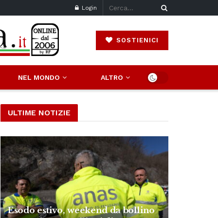
Login
SOSTIENICI
NEL MONDO
ALTRO
ULTIME NOTIZIE
Esodo estivo, weekend da bollino