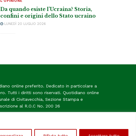
L'OPINIONE
Da quando esiste l’Ucraina? Storia,
confini e origini dello Stato ucraino
LUNEDÌ 20 LUGLIO 2026
diano online preferito. Dedicato in particolare a
tero. Tutti i diritti sono riservati. Quotidiano online
bunale di Civitavecchia, Sezione Stampa e
Iscrizione al R.O.C No. 200 26
me
ersonalizza
Rifiuta tutto
Accettare tutto