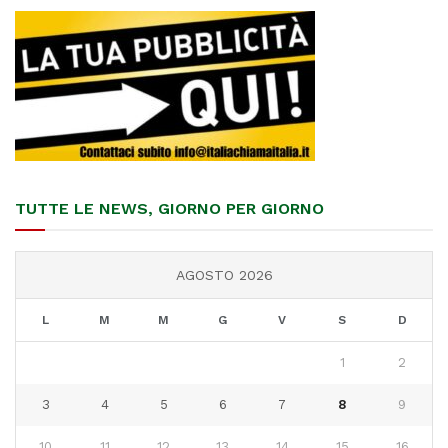
TUTTE LE NEWS, GIORNO PER GIORNO
AGOSTO 2026
L
M
M
G
V
S
D
1
2
3
4
5
6
7
8
9
10
11
12
13
14
15
16