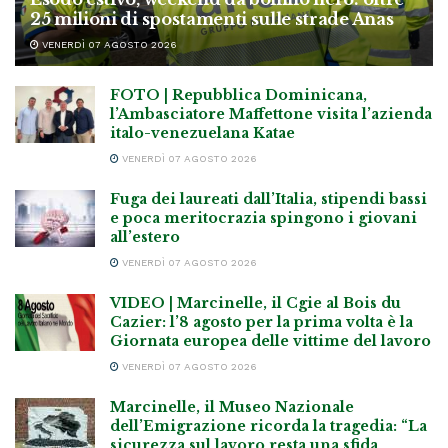
25 milioni di spostamenti sulle strade Anas
VENERDÌ 07 AGOSTO 2026
FOTO | Repubblica Dominicana,
l’Ambasciatore Maffettone visita l’azienda
italo-venezuelana Katae
VENERDÌ 07 AGOSTO 2026
Fuga dei laureati dall’Italia, stipendi bassi
e poca meritocrazia spingono i giovani
all’estero
VENERDÌ 07 AGOSTO 2026
VIDEO | Marcinelle, il Cgie al Bois du
Cazier: l’8 agosto per la prima volta è la
Giornata europea delle vittime del lavoro
VENERDÌ 07 AGOSTO 2026
Marcinelle, il Museo Nazionale
dell’Emigrazione ricorda la tragedia: “La
sicurezza sul lavoro resta una sfida