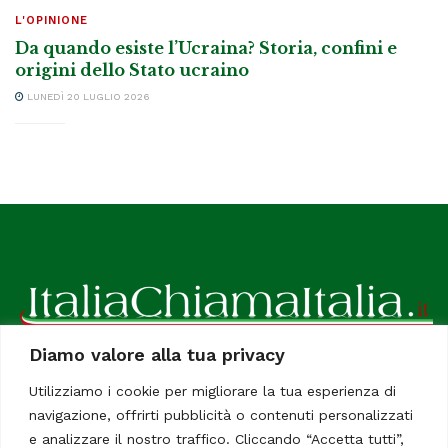
L'OPINIONE
Da quando esiste l’Ucraina? Storia, confini e
origini dello Stato ucraino
LUNEDÌ 20 LUGLIO 2026
Diamo valore alla tua privacy
ItaliaChiamaItalia, il TUO quotidiano online preferito.
Utilizziamo i cookie per migliorare la tua esperienza di
Dedicato in particolare a tutti gli italiani residenti all'estero.
navigazione, offrirti pubblicità o contenuti personalizzati
Tutti i diritti sono riservati. Quotidiano online indipendente
e analizzare il nostro traffico. Cliccando “Accetta tutti”,