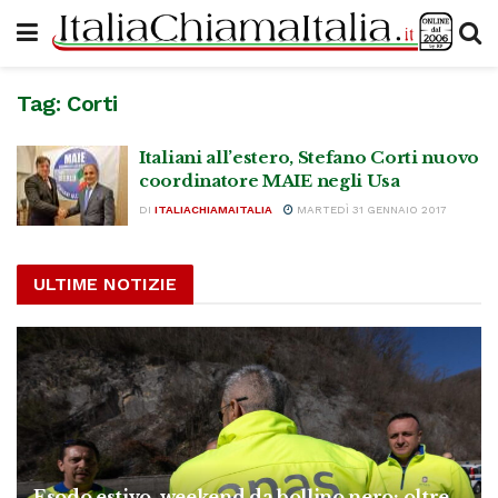
Tag:
Corti
Italiani all’estero, Stefano Corti nuovo
coordinatore MAIE negli Usa
DI
ITALIACHIAMAITALIA
MARTEDÌ 31 GENNAIO 2017
ULTIME NOTIZIE
Esodo estivo, weekend da bollino nero: oltre