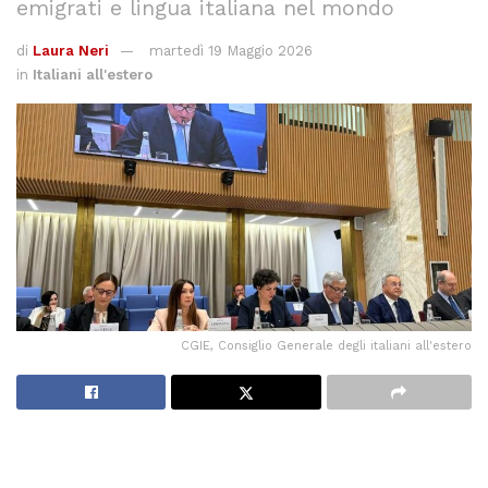
emigrati e lingua italiana nel mondo
di
Laura Neri
martedì 19 Maggio 2026
in
Italiani all'estero
CGIE, Consiglio Generale degli italiani all'estero