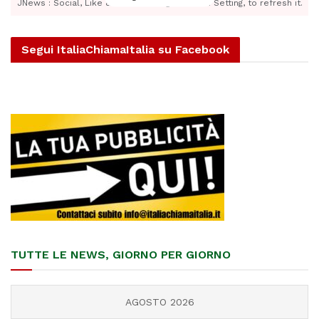
JNews : Social, Like & View > Instagram Feed Setting, to refresh it.
Segui ItaliaChiamaItalia su Facebook
TUTTE LE NEWS, GIORNO PER GIORNO
AGOSTO 2026