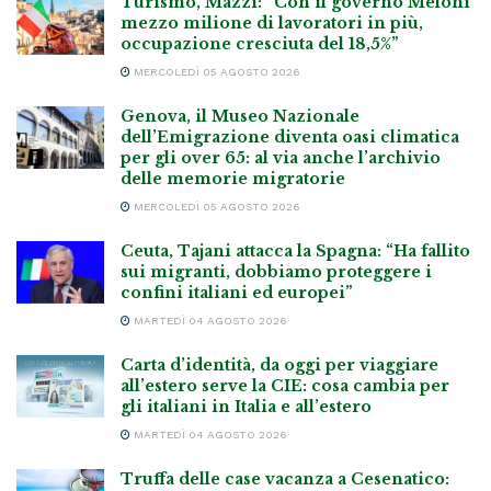
Turismo, Mazzi: “Con il governo Meloni
mezzo milione di lavoratori in più,
occupazione cresciuta del 18,5%”
MERCOLEDÌ 05 AGOSTO 2026
Genova, il Museo Nazionale
dell’Emigrazione diventa oasi climatica
per gli over 65: al via anche l’archivio
delle memorie migratorie
MERCOLEDÌ 05 AGOSTO 2026
Ceuta, Tajani attacca la Spagna: “Ha fallito
sui migranti, dobbiamo proteggere i
confini italiani ed europei”
MARTEDÌ 04 AGOSTO 2026
Carta d’identità, da oggi per viaggiare
all’estero serve la CIE: cosa cambia per
gli italiani in Italia e all’estero
MARTEDÌ 04 AGOSTO 2026
Truffa delle case vacanza a Cesenatico: