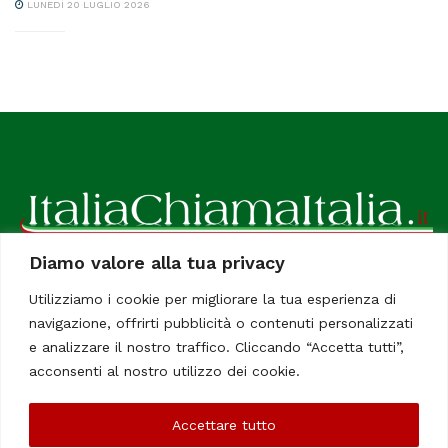
LUNEDÌ 20 LUGLIO 2026
Diamo valore alla tua privacy
ItaliaChiamaItalia, il TUO quotidiano online preferito.
Utilizziamo i cookie per migliorare la tua esperienza di
Dedicato in particolare a tutti gli italiani residenti all'estero.
navigazione, offrirti pubblicità o contenuti personalizzati
Tutti i diritti sono riservati. Quotidiano online indipendente
e analizzare il nostro traffico. Cliccando “Accetta tutti”,
registrato al Tribunale di Civitavecchia, Sezione Stampa e
acconsenti al nostro utilizzo dei cookie.
Informazione. Reg. No. 12/07, Iscrizione al R.O.C No. 200 26
Accettare tutto
Chi Siamo
Contatti
Le Firme