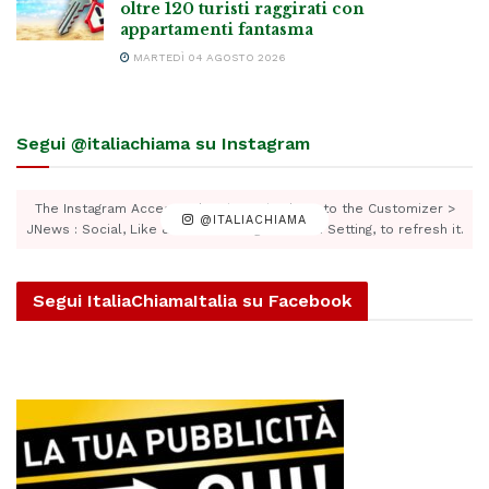
oltre 120 turisti raggirati con
appartamenti fantasma
MARTEDÌ 04 AGOSTO 2026
Segui @italiachiama su Instagram
The Instagram Access Token is expired, Go to the Customizer >
@ITALIACHIAMA
JNews : Social, Like & View > Instagram Feed Setting, to refresh it.
Segui ItaliaChiamaItalia su Facebook