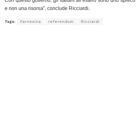
Con questo governo, gli italiani all’estero sono uno spreco
e non una risorsa”, conclude Ricciardi.
Tags:
Farnesina
referendum
Ricciardi