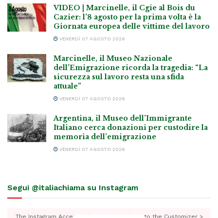
VIDEO | Marcinelle, il Cgie al Bois du
Cazier: l’8 agosto per la prima volta è la
Giornata europea delle vittime del lavoro
VENERDÌ 07 AGOSTO 2026
Marcinelle, il Museo Nazionale
dell’Emigrazione ricorda la tragedia: “La
sicurezza sul lavoro resta una sfida
attuale”
VENERDÌ 07 AGOSTO 2026
Argentina, il Museo dell’Immigrante
Italiano cerca donazioni per custodire la
memoria dell’emigrazione
VENERDÌ 07 AGOSTO 2026
Segui @italiachiama su Instagram
The Instagram Access Token is expired, Go to the Customizer >