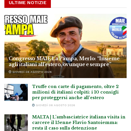
ULTIME NOTIZIE
Congresso MAIE La Pampa, Merlo: “Insieme
agli italiani all’estero, ovunque e sempre”
GIOVEDÌ 06 AGOSTO 2026
Truffe con carte di pagamento, oltre 2
milioni di italiani colpiti: i 10 consigli
per proteggersi anche all’estero
GIOVEDÌ 06 AGOSTO 2026
MALTA | L’ambasciatrice italiana visita in
carcere il 15enne Flavio Santoiemma:
resta il caso sulla detenzione