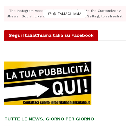
The Instagram Access Token is expired, Go to the Customizer >
@ITALIACHIAMA
JNews : Social, Like & View > Instagram Feed Setting, to refresh it.
Segui ItaliaChiamaItalia su Facebook
TUTTE LE NEWS, GIORNO PER GIORNO