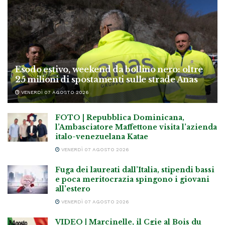
Esodo estivo, weekend da bollino nero: oltre
25 milioni di spostamenti sulle strade Anas
VENERDÌ 07 AGOSTO 2026
FOTO | Repubblica Dominicana,
l’Ambasciatore Maffettone visita l’azienda
italo-venezuelana Katae
VENERDÌ 07 AGOSTO 2026
Fuga dei laureati dall’Italia, stipendi bassi
e poca meritocrazia spingono i giovani
all’estero
VENERDÌ 07 AGOSTO 2026
VIDEO | Marcinelle, il Cgie al Bois du