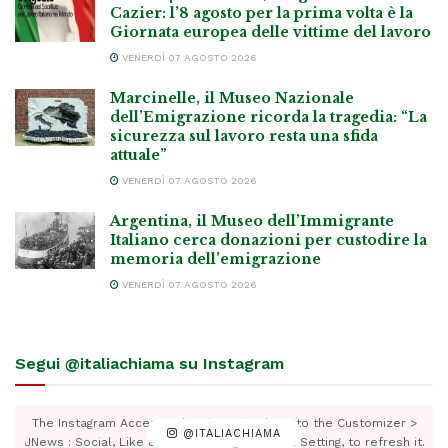
Cazier: l’8 agosto per la prima volta è la
Giornata europea delle vittime del lavoro
VENERDÌ 07 AGOSTO 2026
Marcinelle, il Museo Nazionale
dell’Emigrazione ricorda la tragedia: “La
sicurezza sul lavoro resta una sfida
attuale”
VENERDÌ 07 AGOSTO 2026
Argentina, il Museo dell’Immigrante
Italiano cerca donazioni per custodire la
memoria dell’emigrazione
VENERDÌ 07 AGOSTO 2026
Segui @italiachiama su Instagram
The Instagram Access Token is expired, Go to the Customizer >
@ITALIACHIAMA
JNews : Social, Like & View > Instagram Feed Setting, to refresh it.