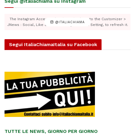
Segui @italiachiama su Instagram
The Instagram Access Token is expired, Go to the Customizer >
@ITALIACHIAMA
JNews : Social, Like & View > Instagram Feed Setting, to refresh it.
Segui ItaliaChiamaItalia su Facebook
TUTTE LE NEWS, GIORNO PER GIORNO