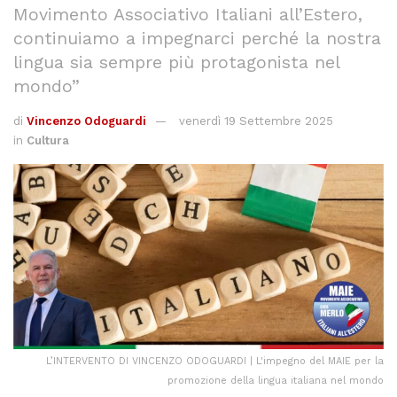
Movimento Associativo Italiani all’Estero,
continuiamo a impegnarci perché la nostra
lingua sia sempre più protagonista nel
mondo”
di
Vincenzo Odoguardi
venerdì 19 Settembre 2025
in
Cultura
L’INTERVENTO DI VINCENZO ODOGUARDI | L'impegno del MAIE per la
promozione della lingua italiana nel mondo