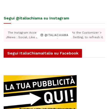
Segui @italiachiama su Instagram
The Instagram Access Token is expired, Go to the Customizer >
@ITALIACHIAMA
JNews : Social, Like & View > Instagram Feed Setting, to refresh it.
Segui ItaliaChiamaItalia su Facebook