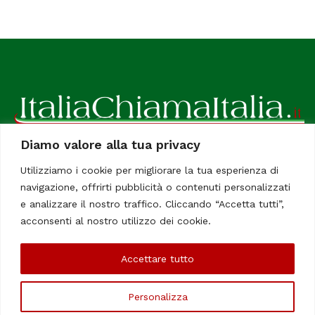
Diamo valore alla tua privacy
ItaliaChiamaItalia, il TUO quotidiano online preferito.
Utilizziamo i cookie per migliorare la tua esperienza di
Dedicato in particolare a tutti gli italiani residenti all'estero.
navigazione, offrirti pubblicità o contenuti personalizzati
Tutti i diritti sono riservati. Quotidiano online indipendente
e analizzare il nostro traffico. Cliccando “Accetta tutti”,
registrato al Tribunale di Civitavecchia, Sezione Stampa e
acconsenti al nostro utilizzo dei cookie.
Informazione. Reg. No. 12/07, Iscrizione al R.O.C No. 200 26
Accettare tutto
Chi Siamo
Contatti
Le Firme
Personalizza
©Copyright 2006/2020 - ItaliaChiamaItalia