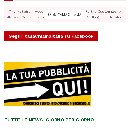
The Instagram Access Token is expired, Go to the Customizer >
@ITALIACHIAMA
JNews : Social, Like & View > Instagram Feed Setting, to refresh it.
Segui ItaliaChiamaItalia su Facebook
TUTTE LE NEWS, GIORNO PER GIORNO