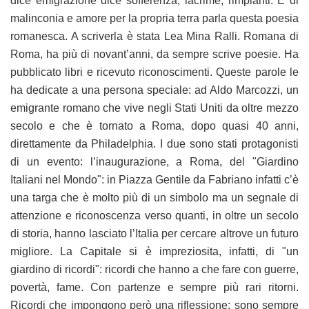
dice emigrazione dice sofferenza, lacrime, rimpianti. E di
malinconia e amore per la propria terra parla questa poesia
romanesca. A scriverla è stata Lea Mina Ralli. Romana di
Roma, ha più di novant’anni, da sempre scrive poesie. Ha
pubblicato libri e ricevuto riconoscimenti. Queste parole le
ha dedicate a una persona speciale: ad Aldo Marcozzi, un
emigrante romano che vive negli Stati Uniti da oltre mezzo
secolo e che è tornato a Roma, dopo quasi 40 anni,
direttamente da Philadelphia. I due sono stati protagonisti
di un evento: l’inaugurazione, a Roma, del "Giardino
Italiani nel Mondo": in Piazza Gentile da Fabriano infatti c’è
una targa che è molto più di un simbolo ma un segnale di
attenzione e riconoscenza verso quanti, in oltre un secolo
di storia, hanno lasciato l’Italia per cercare altrove un futuro
migliore. La Capitale si è impreziosita, infatti, di "un
giardino di ricordi": ricordi che hanno a che fare con guerre,
povertà, fame. Con partenze e sempre più rari ritorni.
Ricordi che impongono però una riflessione: sono sempre