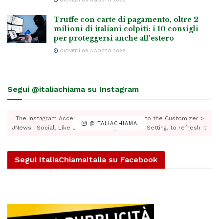
Truffe con carte di pagamento, oltre 2
milioni di italiani colpiti: i 10 consigli
per proteggersi anche all’estero
GIOVEDÌ 06 AGOSTO 2026
Segui @italiachiama su Instagram
The Instagram Access Token is expired, Go to the Customizer >
@ITALIACHIAMA
JNews : Social, Like & View > Instagram Feed Setting, to refresh it.
Segui ItaliaChiamaItalia su Facebook