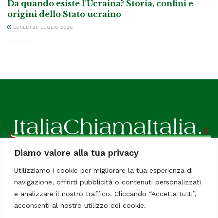
Da quando esiste l’Ucraina? Storia, confini e
origini dello Stato ucraino
LUNEDÌ 20 LUGLIO 2026
Diamo valore alla tua privacy
ItaliaChiamaItalia, il TUO quotidiano online preferito.
Utilizziamo i cookie per migliorare la tua esperienza di
Dedicato in particolare a tutti gli italiani residenti all'estero.
navigazione, offrirti pubblicità o contenuti personalizzati
Tutti i diritti sono riservati. Quotidiano online indipendente
e analizzare il nostro traffico. Cliccando “Accetta tutti”,
registrato al Tribunale di Civitavecchia, Sezione Stampa e
acconsenti al nostro utilizzo dei cookie.
Informazione. Reg. No. 12/07, Iscrizione al R.O.C No. 200 26