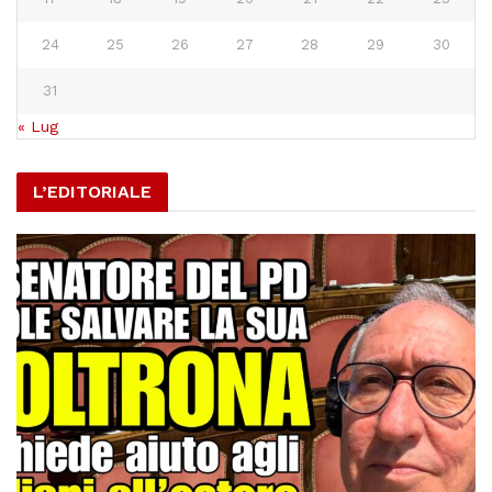
24
25
26
27
28
29
30
31
« Lug
L’EDITORIALE