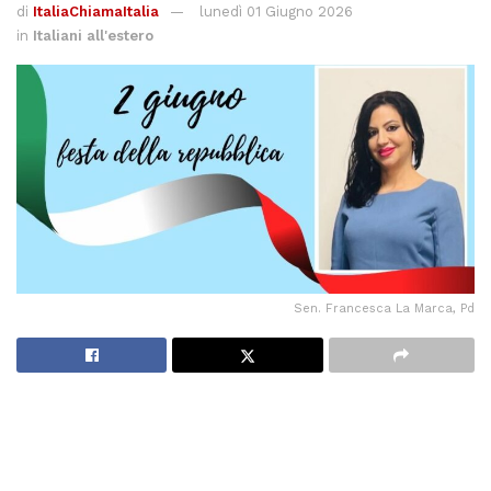
di
ItaliaChiamaItalia
lunedì 01 Giugno 2026
in
Italiani all'estero
Sen. Francesca La Marca, Pd