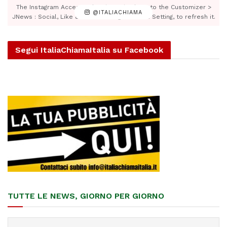
The Instagram Access Token is expired, Go to the Customizer >
@ITALIACHIAMA
JNews : Social, Like & View > Instagram Feed Setting, to refresh it.
Segui ItaliaChiamaItalia su Facebook
TUTTE LE NEWS, GIORNO PER GIORNO