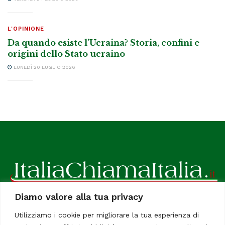
L'OPINIONE
Da quando esiste l’Ucraina? Storia, confini e
origini dello Stato ucraino
LUNEDÌ 20 LUGLIO 2026
Diamo valore alla tua privacy
ItaliaChiamaItalia, il TUO quotidiano online preferito.
Utilizziamo i cookie per migliorare la tua esperienza di
Dedicato in particolare a tutti gli italiani residenti all'estero.