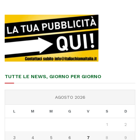
TUTTE LE NEWS, GIORNO PER GIORNO
AGOSTO 2026
L
M
M
G
V
S
D
1
2
3
4
5
6
7
8
9