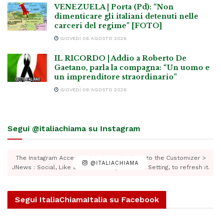
VENEZUELA | Porta (Pd): “Non
dimenticare gli italiani detenuti nelle
carceri del regime” [FOTO]
GIOVEDÌ 06 AGOSTO 2026
IL RICORDO | Addio a Roberto De
Gaetano, parla la compagna: “Un uomo e
un imprenditore straordinario”
GIOVEDÌ 06 AGOSTO 2026
Segui @italiachiama su Instagram
The Instagram Access Token is expired, Go to the Customizer >
@ITALIACHIAMA
JNews : Social, Like & View > Instagram Feed Setting, to refresh it.
Segui ItaliaChiamaItalia su Facebook