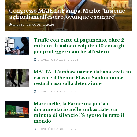
Congresso MAIE La Pampa, Merlo: “Insieme
agli italiani all’estero, ovunque e sempre”
GIOVEDÌ 06 AGOSTO 2026
Truffe con carte di pagamento, oltre 2
milioni di italiani colpiti: i 10 consigli
per proteggersi anche all’estero
GIOVEDÌ 06 AGOSTO 2026
MALTA | L’ambasciatrice italiana visita in
carcere il 15enne Flavio Santoiemma:
resta il caso sulla detenzione
GIOVEDÌ 06 AGOSTO 2026
Marcinelle, la Farnesina porta il
documentario nelle ambasciate: un
minuto di silenzio l’8 agosto in tutto il
mondo
GIOVEDÌ 06 AGOSTO 2026