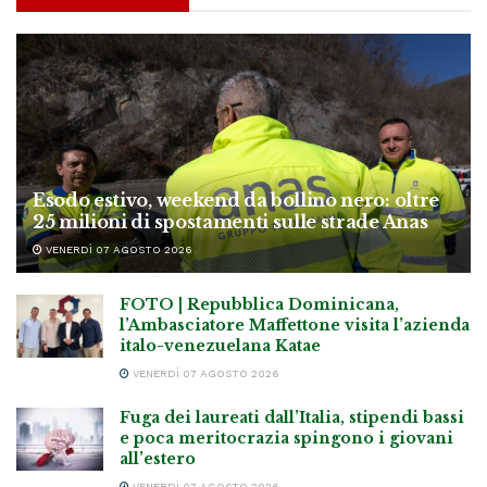
Esodo estivo, weekend da bollino nero: oltre
25 milioni di spostamenti sulle strade Anas
VENERDÌ 07 AGOSTO 2026
FOTO | Repubblica Dominicana,
l’Ambasciatore Maffettone visita l’azienda
italo-venezuelana Katae
VENERDÌ 07 AGOSTO 2026
Fuga dei laureati dall’Italia, stipendi bassi
e poca meritocrazia spingono i giovani
all’estero
VENERDÌ 07 AGOSTO 2026