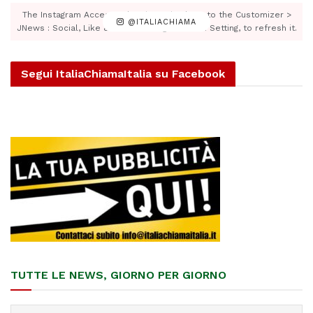
The Instagram Access Token is expired, Go to the Customizer >
@ITALIACHIAMA
JNews : Social, Like & View > Instagram Feed Setting, to refresh it.
Segui ItaliaChiamaItalia su Facebook
TUTTE LE NEWS, GIORNO PER GIORNO