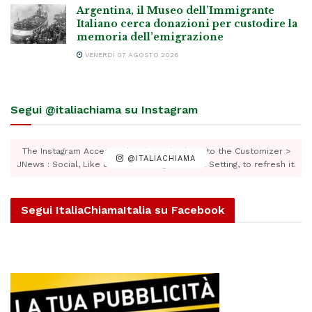
Argentina, il Museo dell’Immigrante
Italiano cerca donazioni per custodire la
memoria dell’emigrazione
VENERDÌ 07 AGOSTO 2026
Segui @italiachiama su Instagram
The Instagram Access Token is expired, Go to the Customizer >
@ITALIACHIAMA
JNews : Social, Like & View > Instagram Feed Setting, to refresh it.
Segui ItaliaChiamaItalia su Facebook