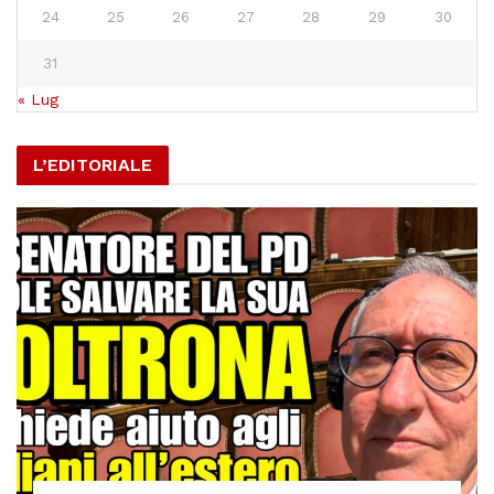
24
25
26
27
28
29
30
31
« Lug
L’EDITORIALE