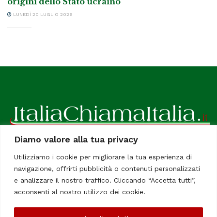
origini dello Stato ucraino
LUNEDÌ 20 LUGLIO 2026
Diamo valore alla tua privacy
ItaliaChiamaItalia, il TUO quotidiano online preferito.
Utilizziamo i cookie per migliorare la tua esperienza di
Dedicato in particolare a tutti gli italiani residenti all'estero.
navigazione, offrirti pubblicità o contenuti personalizzati
Tutti i diritti sono riservati. Quotidiano online indipendente
e analizzare il nostro traffico. Cliccando “Accetta tutti”,
registrato al Tribunale di Civitavecchia, Sezione Stampa e
acconsenti al nostro utilizzo dei cookie.
Informazione. Reg. No. 12/07, Iscrizione al R.O.C No. 200 26