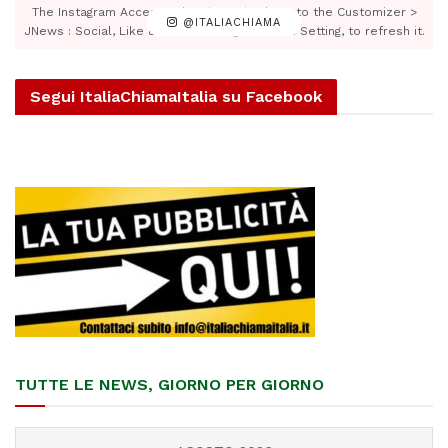
The Instagram Access Token is expired, Go to the Customizer >
@ITALIACHIAMA
JNews : Social, Like & View > Instagram Feed Setting, to refresh it.
Segui ItaliaChiamaItalia su Facebook
TUTTE LE NEWS, GIORNO PER GIORNO