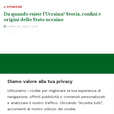
L'OPINIONE
Da quando esiste l’Ucraina? Storia, confini e
origini dello Stato ucraino
LUNEDÌ 20 LUGLIO 2026
Diamo valore alla tua privacy
Utilizziamo i cookie per migliorare la tua esperienza di
navigazione, offrirti pubblicità o contenuti personalizzati
ItaliaChiamaItalia, il TUO quotidiano online preferito.
e analizzare il nostro traffico. Cliccando “Accetta tutti”,
Dedicato in particolare a tutti gli italiani residenti all'estero.
acconsenti al nostro utilizzo dei cookie.
Tutti i diritti sono riservati. Quotidiano online indipendente