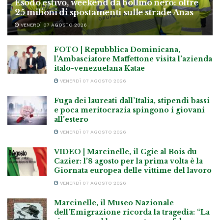
Esodo estivo, weekend da bollino nero: oltre
25 milioni di spostamenti sulle strade Anas
VENERDÌ 07 AGOSTO 2026
FOTO | Repubblica Dominicana,
l’Ambasciatore Maffettone visita l’azienda
italo-venezuelana Katae
VENERDÌ 07 AGOSTO 2026
Fuga dei laureati dall’Italia, stipendi bassi
e poca meritocrazia spingono i giovani
all’estero
VENERDÌ 07 AGOSTO 2026
VIDEO | Marcinelle, il Cgie al Bois du
Cazier: l’8 agosto per la prima volta è la
Giornata europea delle vittime del lavoro
VENERDÌ 07 AGOSTO 2026
Marcinelle, il Museo Nazionale
dell’Emigrazione ricorda la tragedia: “La