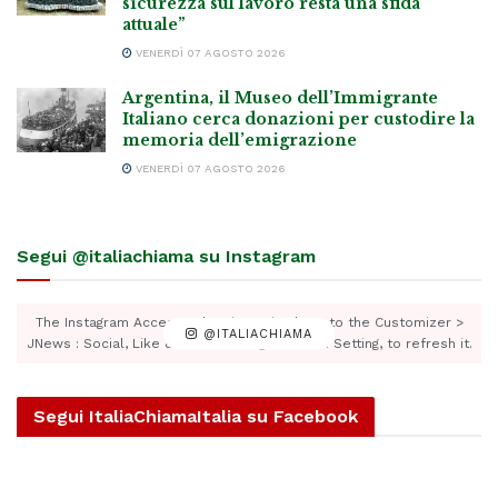
sicurezza sul lavoro resta una sfida
attuale”
VENERDÌ 07 AGOSTO 2026
Argentina, il Museo dell’Immigrante
Italiano cerca donazioni per custodire la
memoria dell’emigrazione
VENERDÌ 07 AGOSTO 2026
Segui @italiachiama su Instagram
The Instagram Access Token is expired, Go to the Customizer >
@ITALIACHIAMA
JNews : Social, Like & View > Instagram Feed Setting, to refresh it.
Segui ItaliaChiamaItalia su Facebook