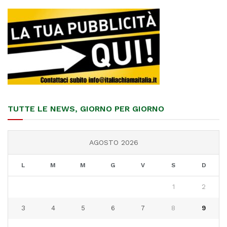
TUTTE LE NEWS, GIORNO PER GIORNO
AGOSTO 2026
L
M
M
G
V
S
D
1
2
3
4
5
6
7
8
9