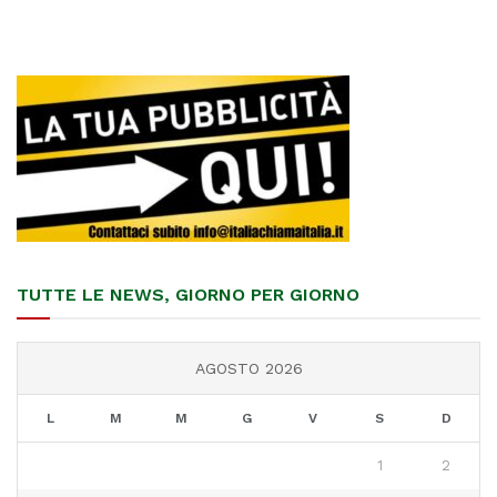
TUTTE LE NEWS, GIORNO PER GIORNO
AGOSTO 2026
L
M
M
G
V
S
D
1
2