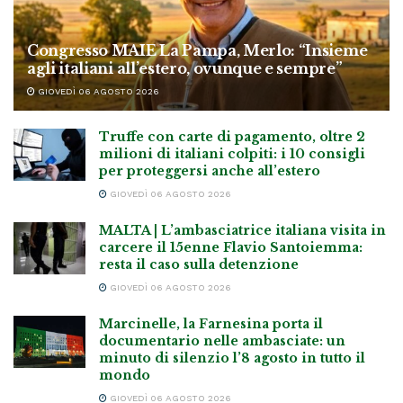
Congresso MAIE La Pampa, Merlo: “Insieme
agli italiani all’estero, ovunque e sempre”
GIOVEDÌ 06 AGOSTO 2026
Truffe con carte di pagamento, oltre 2
milioni di italiani colpiti: i 10 consigli
per proteggersi anche all’estero
GIOVEDÌ 06 AGOSTO 2026
MALTA | L’ambasciatrice italiana visita in
carcere il 15enne Flavio Santoiemma:
resta il caso sulla detenzione
GIOVEDÌ 06 AGOSTO 2026
Marcinelle, la Farnesina porta il
documentario nelle ambasciate: un
minuto di silenzio l’8 agosto in tutto il
mondo
GIOVEDÌ 06 AGOSTO 2026