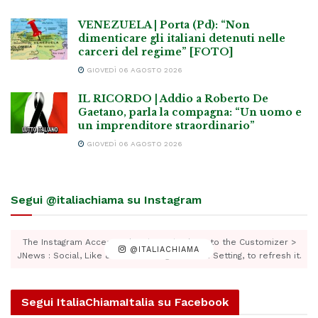
VENEZUELA | Porta (Pd): “Non
dimenticare gli italiani detenuti nelle
carceri del regime” [FOTO]
GIOVEDÌ 06 AGOSTO 2026
IL RICORDO | Addio a Roberto De
Gaetano, parla la compagna: “Un uomo e
un imprenditore straordinario”
GIOVEDÌ 06 AGOSTO 2026
Segui @italiachiama su Instagram
The Instagram Access Token is expired, Go to the Customizer >
@ITALIACHIAMA
JNews : Social, Like & View > Instagram Feed Setting, to refresh it.
Segui ItaliaChiamaItalia su Facebook