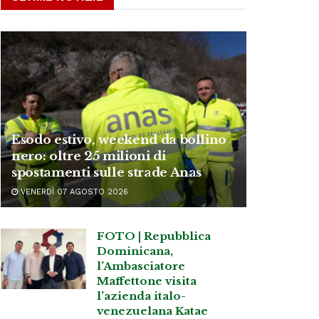
Esodo estivo, weekend da bollino
nero: oltre 25 milioni di
spostamenti sulle strade Anas
VENERDÌ 07 AGOSTO 2026
FOTO | Repubblica
Dominicana,
l’Ambasciatore
Maffettone visita
l’azienda italo-
venezuelana Katae