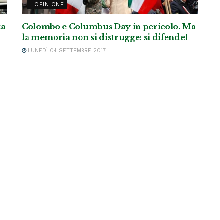
L'OPINIONE
ta
Colombo e Columbus Day in pericolo. Ma
la memoria non si distrugge: si difende!
LUNEDÌ 04 SETTEMBRE 2017