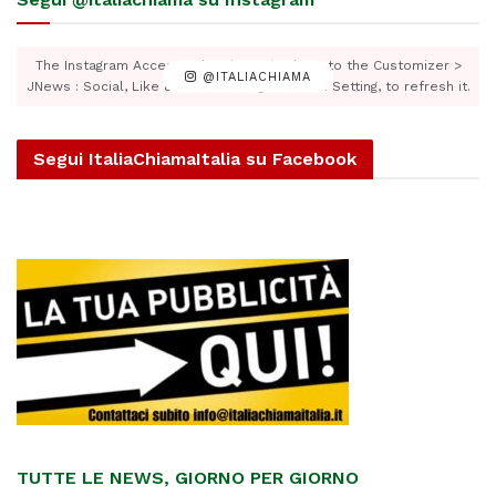
The Instagram Access Token is expired, Go to the Customizer >
@ITALIACHIAMA
JNews : Social, Like & View > Instagram Feed Setting, to refresh it.
Segui ItaliaChiamaItalia su Facebook
TUTTE LE NEWS, GIORNO PER GIORNO