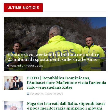
ULTIME NOTIZIE
Esodo estivo, weekend da bollino nero: oltre
25 milioni di spostamenti sulle strade Anas
VENERDÌ 07 AGOSTO 2026
FOTO | Repubblica Dominicana,
l’Ambasciatore Maffettone visita l’azienda
italo-venezuelana Katae
VENERDÌ 07 AGOSTO 2026
Fuga dei laureati dall’Italia, stipendi bassi
e poca meritocrazia spingono i giovani