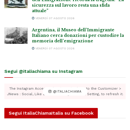
sicurezza sul lavoro resta una sfida
attuale”
VENERDÌ 07 AGOSTO 2026
Argentina, il Museo dell’Immigrante
Italiano cerca donazioni per custodire la
memoria dell’emigrazione
VENERDÌ 07 AGOSTO 2026
Segui @italiachiama su Instagram
The Instagram Access Token is expired, Go to the Customizer >
@ITALIACHIAMA
JNews : Social, Like & View > Instagram Feed Setting, to refresh it.
Segui ItaliaChiamaItalia su Facebook