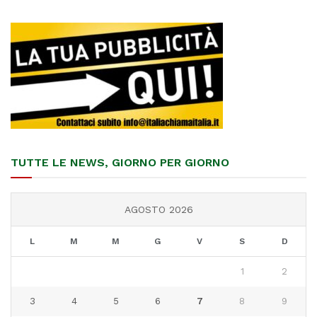
TUTTE LE NEWS, GIORNO PER GIORNO
AGOSTO 2026
L
M
M
G
V
S
D
1
2
3
4
5
6
7
8
9