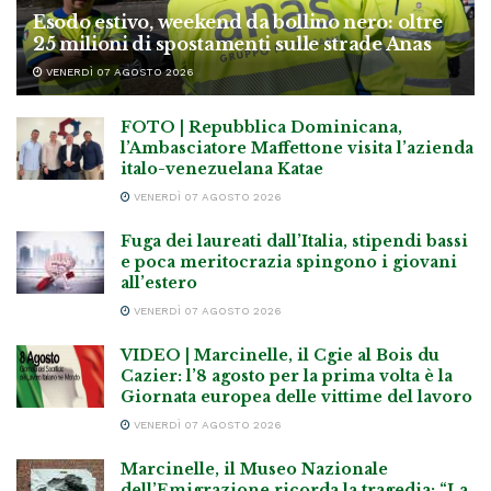
Esodo estivo, weekend da bollino nero: oltre
25 milioni di spostamenti sulle strade Anas
VENERDÌ 07 AGOSTO 2026
FOTO | Repubblica Dominicana,
l’Ambasciatore Maffettone visita l’azienda
italo-venezuelana Katae
VENERDÌ 07 AGOSTO 2026
Fuga dei laureati dall’Italia, stipendi bassi
e poca meritocrazia spingono i giovani
all’estero
VENERDÌ 07 AGOSTO 2026
VIDEO | Marcinelle, il Cgie al Bois du
Cazier: l’8 agosto per la prima volta è la
Giornata europea delle vittime del lavoro
VENERDÌ 07 AGOSTO 2026
Marcinelle, il Museo Nazionale
dell’Emigrazione ricorda la tragedia: “La