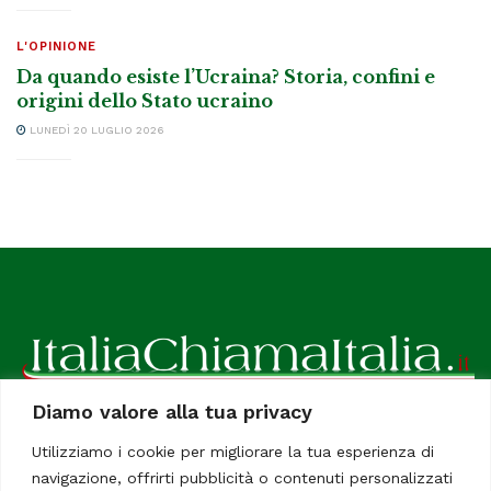
L'OPINIONE
Da quando esiste l’Ucraina? Storia, confini e
origini dello Stato ucraino
LUNEDÌ 20 LUGLIO 2026
Diamo valore alla tua privacy
ItaliaChiamaItalia, il TUO quotidiano online preferito.
Utilizziamo i cookie per migliorare la tua esperienza di
Dedicato in particolare a tutti gli italiani residenti all'estero.
navigazione, offrirti pubblicità o contenuti personalizzati