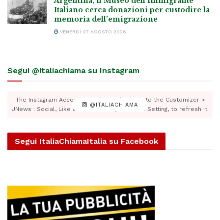
Argentina, il Museo dell’Immigrante
Italiano cerca donazioni per custodire la
memoria dell’emigrazione
VENERDÌ 07 AGOSTO 2026
Segui @italiachiama su Instagram
The Instagram Access Token is expired, Go to the Customizer >
@ITALIACHIAMA
JNews : Social, Like & View > Instagram Feed Setting, to refresh it.
Segui ItaliaChiamaItalia su Facebook