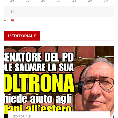
24
25
26
27
28
29
30
31
« Lug
L’EDITORIALE
L’EDITORIALE