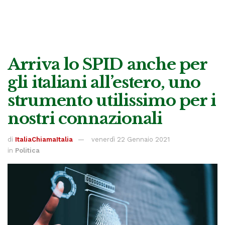
Arriva lo SPID anche per
gli italiani all’estero, uno
strumento utilissimo per i
nostri connazionali
di
ItaliaChiamaItalia
venerdì 22 Gennaio 2021
in
Politica