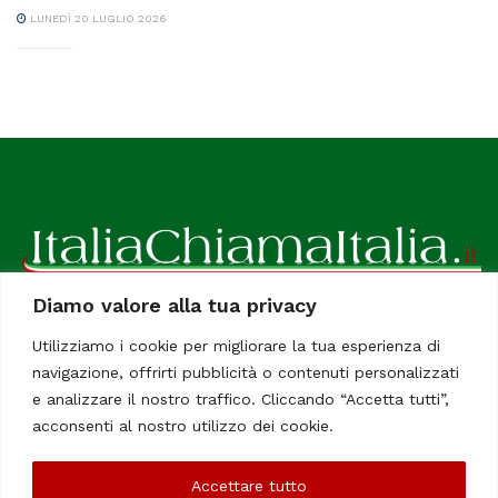
LUNEDÌ 20 LUGLIO 2026
Diamo valore alla tua privacy
ItaliaChiamaItalia, il TUO quotidiano online preferito.
Utilizziamo i cookie per migliorare la tua esperienza di
Dedicato in particolare a tutti gli italiani residenti all'estero.
navigazione, offrirti pubblicità o contenuti personalizzati
Tutti i diritti sono riservati. Quotidiano online indipendente
e analizzare il nostro traffico. Cliccando “Accetta tutti”,
registrato al Tribunale di Civitavecchia, Sezione Stampa e
acconsenti al nostro utilizzo dei cookie.
Informazione. Reg. No. 12/07, Iscrizione al R.O.C No. 200 26
Accettare tutto
Chi Siamo
Contatti
Le Firme