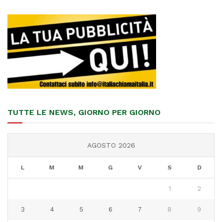
TUTTE LE NEWS, GIORNO PER GIORNO
AGOSTO 2026
L
M
M
G
V
S
D
1
2
3
4
5
6
7
8
9