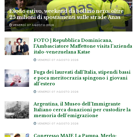
Esodo estivo, weekend da bollino nero: oltre
25 milioni di spostamenti sulle strade Anas
VENERDÌ 07 AGOSTO 2026
FOTO | Repubblica Dominicana,
l’Ambasciatore Maffettone visita l’azienda
italo-venezuelana Katae
VENERDÌ 07 AGOSTO 2026
Fuga dei laureati dall’Italia, stipendi bassi
e poca meritocrazia spingono i giovani
all’estero
VENERDÌ 07 AGOSTO 2026
Argentina, il Museo dell’Immigrante
Italiano cerca donazioni per custodire la
memoria dell’emigrazione
VENERDÌ 07 AGOSTO 2026
Congresso MAIE La Pampa, Merlo: