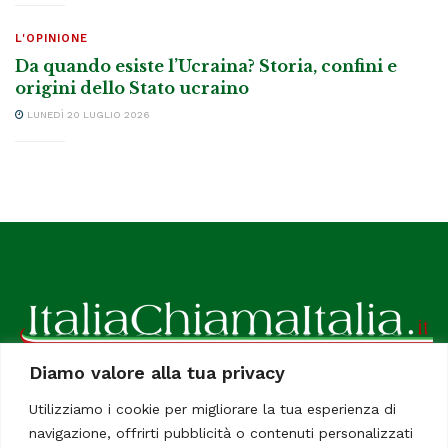
L'OPINIONE
Da quando esiste l’Ucraina? Storia, confini e
origini dello Stato ucraino
LUNEDÌ 20 LUGLIO 2026
Diamo valore alla tua privacy
ItaliaChiamaItalia, il TUO quotidiano online preferito.
Utilizziamo i cookie per migliorare la tua esperienza di
Dedicato in particolare a tutti gli italiani residenti all'estero.
navigazione, offrirti pubblicità o contenuti personalizzati