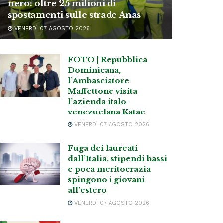
nero: oltre 25 milioni di
spostamenti sulle strade Anas
VENERDÌ 07 AGOSTO 2026
FOTO | Repubblica
Dominicana,
l’Ambasciatore
Maffettone visita
l’azienda italo-
venezuelana Katae
VENERDÌ 07 AGOSTO 2026
Fuga dei laureati
dall’Italia, stipendi bassi
e poca meritocrazia
spingono i giovani
all’estero
VENERDÌ 07 AGOSTO 2026