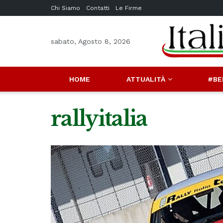
Chi Siamo
Contatti
Le Firme
sabato, Agosto 8, 2026
HOME
ATTUALITÀ
#BE
rallyitalia