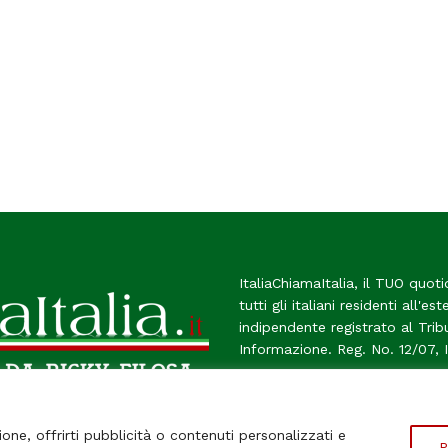
ItaliaChiamaItalia, il TUO quoti
tutti gli italiani residenti all'es
indipendente registrato al Tri
Informazione. Reg. No. 12/07, 
Chi Siamo
Contatti
Le Fir
ione, offrirti pubblicità o contenuti personalizzati e
P