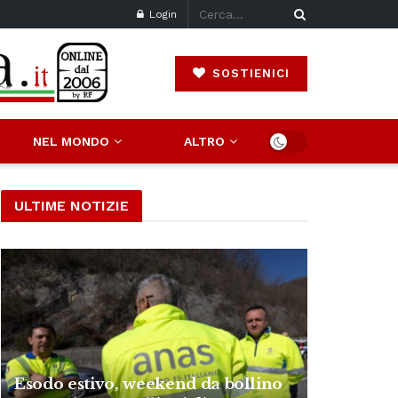
Login
SOSTIENICI
NEL MONDO
ALTRO
ULTIME NOTIZIE
Esodo estivo, weekend da bollino