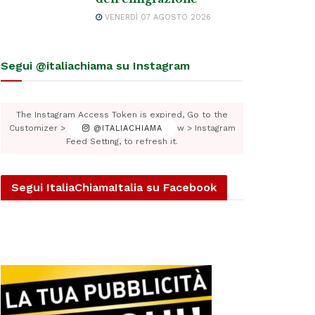
VENERDÌ 07 AGOSTO 2026
Segui @italiachiama su Instagram
The Instagram Access Token is expired, Go to the
Customizer > JNews : Social, Like & View > Instagram
@ITALIACHIAMA
Feed Setting, to refresh it.
Segui ItaliaChiamaItalia su Facebook