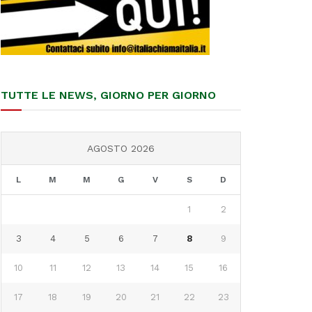
TUTTE LE NEWS, GIORNO PER GIORNO
AGOSTO 2026
L
M
M
G
V
S
D
1
2
3
4
5
6
7
8
9
10
11
12
13
14
15
16
17
18
19
20
21
22
23