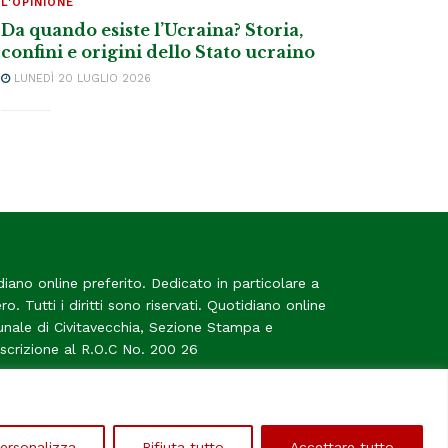
L'OPINIONE
Da quando esiste l’Ucraina? Storia,
confini e origini dello Stato ucraino
LUNEDÌ 20 LUGLIO 2026
diano online preferito. Dedicato in particolare a
tero. Tutti i diritti sono riservati. Quotidiano online
bunale di Civitavecchia, Sezione Stampa e
Iscrizione al R.O.C No. 200 26
me
ersonalizza
Rifiuta tutto
Accettare tutto