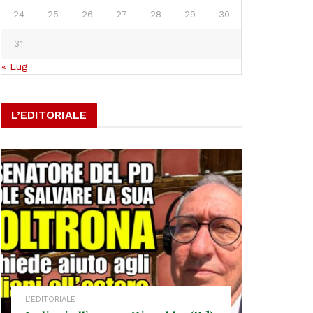
24
25
26
27
28
29
30
31
« Lug
L’EDITORIALE
L’EDITORIALE