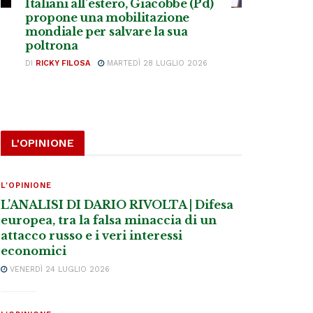
Italiani all’estero, Giacobbe (Pd)
propone una mobilitazione
mondiale per salvare la sua
poltrona
DI
RICKY FILOSA
MARTEDÌ 28 LUGLIO 2026
L'OPINIONE
L'OPINIONE
L’ANALISI DI DARIO RIVOLTA | Difesa
europea, tra la falsa minaccia di un
attacco russo e i veri interessi
economici
VENERDÌ 24 LUGLIO 2026