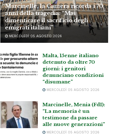
Marcinelle, la Camera ricorda i 70
anni della tragedia: “Mai
dimenticare il sacrificio degli
emigrati italiani”
MERCOLEDÌ 05 AGOSTO 2026
Malta, 15enne italiano
detenuto da oltre 70
giorni: i genitori
denunciano condizioni
“disumane”
MERCOLEDÌ 05 AGOSTO 2026
Marcinelle, Menia (FdI):
“La memoria è un
testimone da passare
alle nuove generazioni”
MERCOLEDÌ 05 AGOSTO 2026