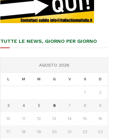
TUTTE LE NEWS, GIORNO PER GIORNO
AGOSTO 2026
L
M
M
G
V
S
D
1
2
3
4
5
6
7
8
9
10
11
12
13
14
15
16
17
18
19
20
21
22
23