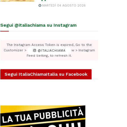
MARTEDÌ 04 AGOSTO 2026
Segui @italiachiama su Instagram
The Instagram Access Token is expired, Go to the
Customizer > JNews : Social, Like & View > Instagram
@ITALIACHIAMA
Feed Setting, to refresh it.
Segui ItaliaChiamaItalia su Facebook