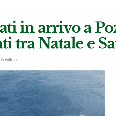
i in arrivo a Po
vati tra Natale e 
in
Politica