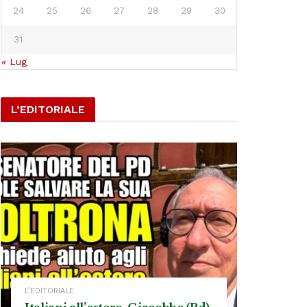
24
25
26
27
28
29
30
31
« Lug
L’EDITORIALE
L’EDITORIALE