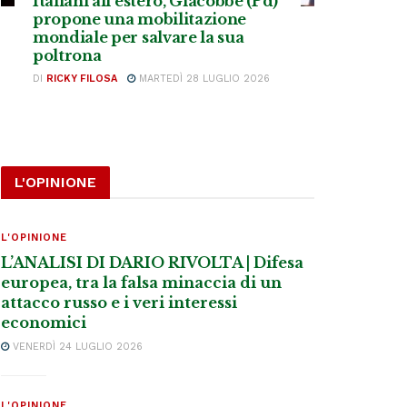
Italiani all’estero, Giacobbe (Pd)
propone una mobilitazione
mondiale per salvare la sua
poltrona
DI
RICKY FILOSA
MARTEDÌ 28 LUGLIO 2026
L'OPINIONE
L'OPINIONE
L’ANALISI DI DARIO RIVOLTA | Difesa
europea, tra la falsa minaccia di un
attacco russo e i veri interessi
economici
VENERDÌ 24 LUGLIO 2026
L'OPINIONE