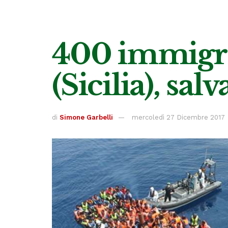
400 immigrat
(Sicilia), sal
di
Simone Garbelli
mercoledì 27 Dicembre 2017