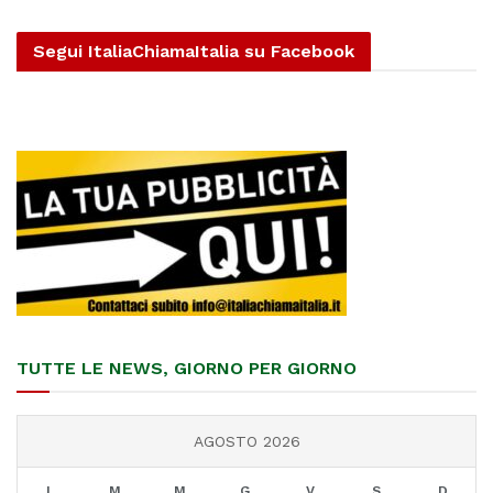
Segui ItaliaChiamaItalia su Facebook
TUTTE LE NEWS, GIORNO PER GIORNO
AGOSTO 2026
L
M
M
G
V
S
D