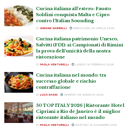
Cucina italiana all’estero: Fausto
Soldini conquista Malta e Cipro
contro l’Italian Sounding
DI
SIMONE GARBELLI
MERCOLEDÌ 29 APRILE 2026
Cucina italiana patrimonio Unesco,
Salvitti (FDI): ai Campionati di Rimini
la prova dell’unicità della nostra
ristorazione
DI
PAOLA VENTURELLI
LUNEDÌ 16 FEBBRAIO 2026
Cucina italiana nel mondo: tra
successo globale e rischio
contraffazione
DI
LUCA DASSI
VENERDÌ 09 GENNAIO 2026
50 TOP ITALY 2026 | Ristorante Hotel
Cipriani a Rio de Janeiro è il miglior
ristorante italiano nel mondo
DI
PAOLA VENTURELLI
MARTEDÌ 16 DICEMBRE 2025