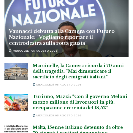
Vannacci debutta alla Camera con Futuro
Nazionale: “Vogliamo riportare il
centrodestra sulla rotta giusta”
MERCOLEDÌ 05 AGOSTO 2026
Marcinelle, la Camera ricorda i 70 anni
della tragedia: “Mai dimenticare il
sacrificio degli emigrati italiani”
MERCOLEDÌ 05 AGOSTO 2026
Turismo, Mazzi: “Con il governo Meloni
mezzo milione di lavoratori in più,
occupazione cresciuta del 18,5%”
MERCOLEDÌ 05 AGOSTO 2026
Malta, 15enne italiano detenuto da oltre
70 giorni: i genitori denunciano