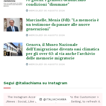
condizioni “disumane”
MERCOLEDÌ 05 AGOSTO 2026
Marcinelle, Menia (FdI): “La memoria è
un testimone da passare alle nuove
generazioni”
MERCOLEDÌ 05 AGOSTO 2026
Genova, il Museo Nazionale
dell’Emigrazione diventa oasi climatica
per gli over 65: al via anche l’archivio
delle memorie migratorie
MERCOLEDÌ 05 AGOSTO 2026
Segui @italiachiama su Instagram
The Instagram Access Token is expired, Go to the Customizer >
@ITALIACHIAMA
JNews : Social, Like & View > Instagram Feed Setting, to refresh it.