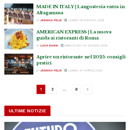
MADE IN ITALY | Langosteria entra in
Altagamma
DI
JESSICA FELIX
LUNEDÌ 18 AGOSTO 2025
AMERICAN EXPRESS | La nuova
guida ai ristoranti di Roma
DI
LUCA DASSI
MERCOLEDÌ 04 GIUGNO 2025
Aprire un ristorante nel 2025: consigli
pratici
DI
JESSICA FELIX
LUNEDÌ 07 APRILE 2025
1
2
…
8
ULTIME NOTIZIE