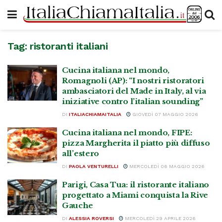
Tag:
ristoranti italiani
Cucina italiana nel mondo,
Romagnoli (AP): “I nostri ristoratori
ambasciatori del Made in Italy, al via
iniziative contro l’italian sounding”
DI
ITALIACHIAMAITALIA
GIOVEDÌ 07 MAGGIO 2026
Cucina italiana nel mondo, FIPE:
pizza Margherita il piatto più diffuso
all’estero
DI
PAOLA VENTURELLI
MERCOLEDÌ 06 MAGGIO 2026
Parigi, Casa Tua: il ristorante italiano
progettato a Miami conquista la Rive
Gauche
DI
ALESSIA ROVERSI
MERCOLEDÌ 29 APRILE 2026