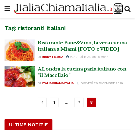
Tag:
ristoranti italiani
Ristorante Pane&Vino, la vera cucina
italiana a Miami [FOTO e VIDEO]
DI
RICKY FILOSA
VENERDÌ 11 AGOSTO 2017
A Londra la cucina parla italiano con
“il Macellaio”
DI
ITALIACHIAMAITALIA
GIOVEDÌ 29 DICEMBRE 2016
1
…
7
8
ULTIME NOTIZIE