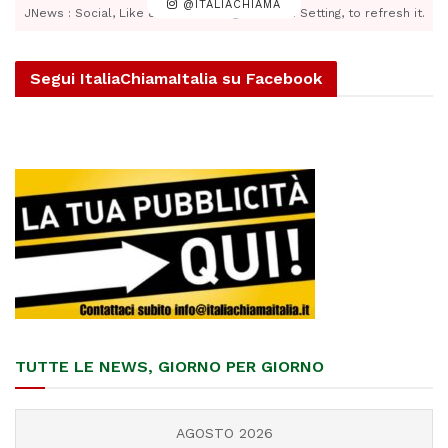
@ITALIACHIAMA
JNews : Social, Like & View > Instagram Feed Setting, to refresh it.
Segui ItaliaChiamaItalia su Facebook
TUTTE LE NEWS, GIORNO PER GIORNO
AGOSTO 2026