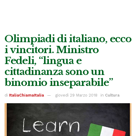
Olimpiadi di italiano, ecco
i vincitori. Ministro
Fedeli, “lingua e
cittadinanza sono un
binomio inseparabile”
di
ItaliaChiamaItalia
giovedì 29 Marzo 2018
in
Cultura