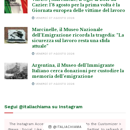
Cazier: l’8 agosto per la prima volta è la
Giornata europea delle vittime del lavoro
VENERDÌ 07 AGOSTO 2026
Marcinelle, il Museo Nazionale
dell’Emigrazione ricorda la tragedia: “La
sicurezza sul lavoro resta una sfida
attuale”
VENERDÌ 07 AGOSTO 2026
Argentina, il Museo dell’Immigrante
Italiano cerca donazioni per custodire la
memoria dell’emigrazione
VENERDÌ 07 AGOSTO 2026
Segui @italiachiama su Instagram
The Instagram Access Token is expired, Go to the Customizer >
@ITALIACHIAMA
JNews : Social, Like & View > Instagram Feed Setting, to refresh it.