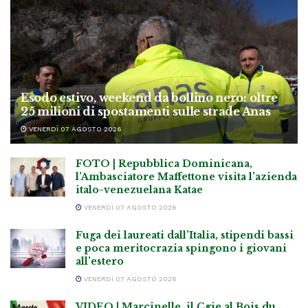
Esodo estivo, weekend da bollino nero: oltre
25 milioni di spostamenti sulle strade Anas
VENERDÌ 07 AGOSTO 2026
FOTO | Repubblica Dominicana,
l’Ambasciatore Maffettone visita l’azienda
italo-venezuelana Katae
VENERDÌ 07 AGOSTO 2026
Fuga dei laureati dall’Italia, stipendi bassi
e poca meritocrazia spingono i giovani
all’estero
VENERDÌ 07 AGOSTO 2026
VIDEO | Marcinelle, il Cgie al Bois du