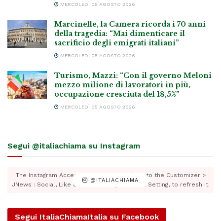
MERCOLEDÌ 05 AGOSTO 2026
Marcinelle, la Camera ricorda i 70 anni
della tragedia: “Mai dimenticare il
sacrificio degli emigrati italiani”
MERCOLEDÌ 05 AGOSTO 2026
Turismo, Mazzi: “Con il governo Meloni
mezzo milione di lavoratori in più,
occupazione cresciuta del 18,5%”
MERCOLEDÌ 05 AGOSTO 2026
Segui @italiachiama su Instagram
The Instagram Access Token is expired, Go to the Customizer >
@ITALIACHIAMA
JNews : Social, Like & View > Instagram Feed Setting, to refresh it.
Segui ItaliaChiamaItalia su Facebook