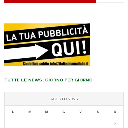
TUTTE LE NEWS, GIORNO PER GIORNO
AGOSTO 2026
L
M
M
G
V
S
D
1
2