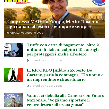
Congresso MAIE La Pampa, Merlo: “Insieme
agli italiani all’estero, ovunque e sempre”
GIOVEDÌ 06 AGOSTO 2026
Truffe con carte di pagamento, oltre 2
milioni di italiani colpiti: i 10 consigli
per proteggersi anche all’estero
GIOVEDÌ 06 AGOSTO 2026
IL RICORDO | Addio a Roberto De
Gaetano, parla la compagna: “Un uomo e
un imprenditore straordinario”
GIOVEDÌ 06 AGOSTO 2026
Vannacci debutta alla Camera con Futuro
Nazionale: “Vogliamo riportare il
centrodestra sulla rotta giusta”