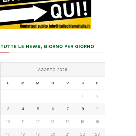
TUTTE LE NEWS, GIORNO PER GIORNO
AGOSTO 2026
L
M
M
G
V
S
D
1
2
3
4
5
6
7
8
9
10
11
12
13
14
15
16
17
18
19
20
21
22
23