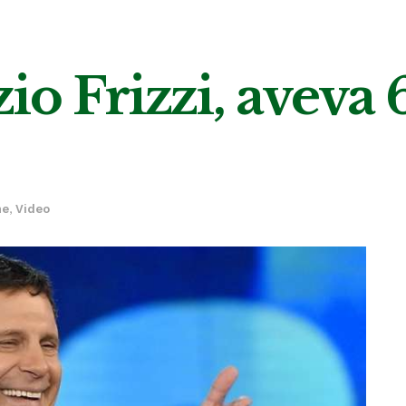
io Frizzi, aveva 
ne
,
Video