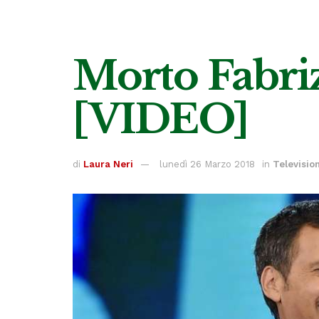
Morto Fabriz
[VIDEO]
di
Laura Neri
lunedì 26 Marzo 2018
in
Televisio