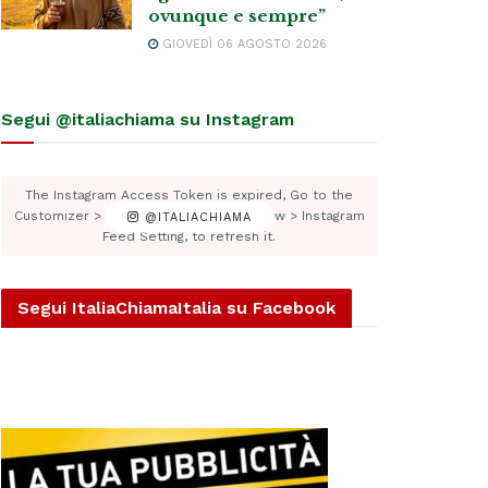
ovunque e sempre”
GIOVEDÌ 06 AGOSTO 2026
Segui @italiachiama su Instagram
The Instagram Access Token is expired, Go to the
Customizer > JNews : Social, Like & View > Instagram
@ITALIACHIAMA
Feed Setting, to refresh it.
Segui ItaliaChiamaItalia su Facebook