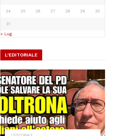
24
25
26
27
28
29
30
31
« Lug
L’EDITORIALE
L’EDITORIALE