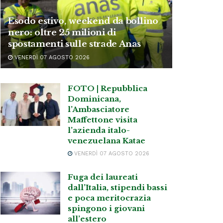
Esodo estivo, weekend da bollino
nero: oltre 25 milioni di
spostamenti sulle strade Anas
VENERDÌ 07 AGOSTO 2026
FOTO | Repubblica
Dominicana,
l’Ambasciatore
Maffettone visita
l’azienda italo-
venezuelana Katae
VENERDÌ 07 AGOSTO 2026
Fuga dei laureati
dall’Italia, stipendi bassi
e poca meritocrazia
spingono i giovani
all’estero