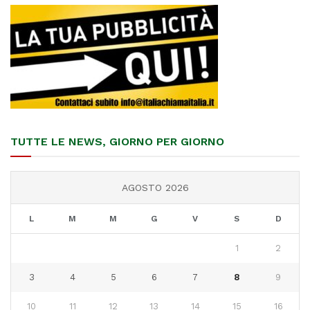
TUTTE LE NEWS, GIORNO PER GIORNO
AGOSTO 2026
L
M
M
G
V
S
D
1
2
3
4
5
6
7
8
9
10
11
12
13
14
15
16