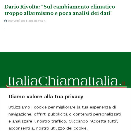
Dario Rivolta: “Sul cambiamento climatico
troppo allarmismo e poca analisi dei dati”
GIOVEDÌ 09 LUGLIO 2026
Diamo valore alla tua privacy
ItaliaChiamaItalia, il TUO quotidiano online preferito.
Utilizziamo i cookie per migliorare la tua esperienza di
Dedicato in particolare a tutti gli italiani residenti all'estero.
navigazione, offrirti pubblicità o contenuti personalizzati
Tutti i diritti sono riservati. Quotidiano online indipendente
e analizzare il nostro traffico. Cliccando “Accetta tutti”,
registrato al Tribunale di Civitavecchia, Sezione Stampa e
acconsenti al nostro utilizzo dei cookie.