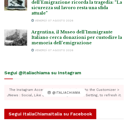
dell’Emigrazione ricorda la tragedia: “La
sicurezza sul lavoro resta una sfida
attuale”
VENERDÌ 07 AGOSTO 2026
Argentina, il Museo dell’Immigrante
Italiano cerca donazioni per custodire la
memoria dell’emigrazione
VENERDÌ 07 AGOSTO 2026
Segui @italiachiama su Instagram
The Instagram Access Token is expired, Go to the Customizer >
@ITALIACHIAMA
JNews : Social, Like & View > Instagram Feed Setting, to refresh it.
Segui ItaliaChiamaItalia su Facebook