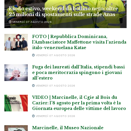
Esodo estivo, weekend da bollino nero: oltre
25 milioni di spostamenti sulle strade Anas
VENERDÌ 07 AGOSTO 2026
FOTO | Repubblica Dominicana,
l’Ambasciatore Maffettone visita l’azienda
italo-venezuelana Katae
VENERDÌ 07 AGOSTO 2026
Fuga dei laureati dall’Italia, stipendi bassi
e poca meritocrazia spingono i giovani
all’estero
VENERDÌ 07 AGOSTO 2026
VIDEO | Marcinelle, il Cgie al Bois du
Cazier: l’8 agosto per la prima volta è la
Giornata europea delle vittime del lavoro
VENERDÌ 07 AGOSTO 2026
Marcinelle, il Museo Nazionale