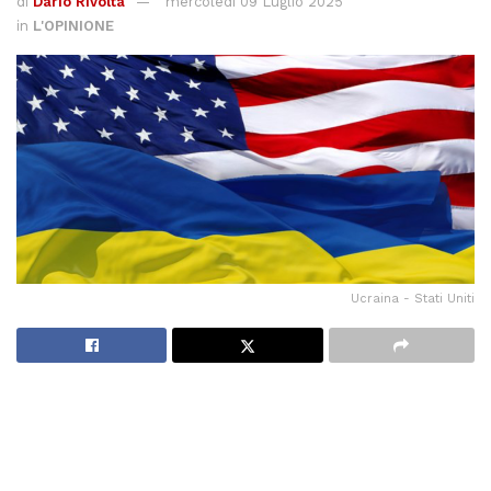
di
Dario Rivolta
mercoledì 09 Luglio 2025
in
L'OPINIONE
Ucraina - Stati Uniti