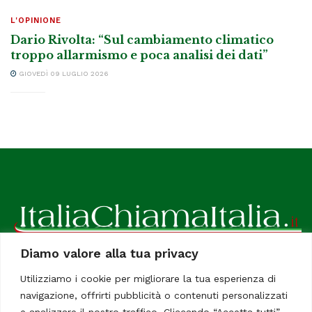
L'OPINIONE
Dario Rivolta: “Sul cambiamento climatico
troppo allarmismo e poca analisi dei dati”
GIOVEDÌ 09 LUGLIO 2026
Diamo valore alla tua privacy
ItaliaChiamaItalia, il TUO quotidiano online preferito.
Utilizziamo i cookie per migliorare la tua esperienza di
Dedicato in particolare a tutti gli italiani residenti all'estero.
navigazione, offrirti pubblicità o contenuti personalizzati
Tutti i diritti sono riservati. Quotidiano online indipendente
e analizzare il nostro traffico. Cliccando “Accetta tutti”,