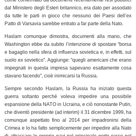
dal Ministero degli Esteri britannico, era dato per assodato
da tutte le parti in gioco che nessuno dei Paesi dell’ex
Patto di Varsavia sarebbe entrato a far parte della Nato.
Haslam comunque dimostra, documenti alla mano, che
Washington ebbe da subito l’intenzione di spostare “borsa
e bagaglio nella sfera di influenza sovietica e, in effetti, sul
suolo ex sovietico”. Aggiunge: “quegli americani che erano
impegnati in questa impresa sapevano esattamente cosa
stavano facendo”, cioè inimicarsi la Russia.
Sempre secondo Haslam, la Russia ha iniziato questa
guerra soltanto perché voleva impedire una possibile
espansione della NATO in Ucraina, e ciò nonostante Putin,
che diventò presidente (ad interim) il 31 dicembre 1999, ha
comunque aspettato fino al 2014 per impadronirsi della
Crimea e lo ha fatto semplicemente per impedire alla Nato
di attraccare le proprie navi nel principale porto russo nel