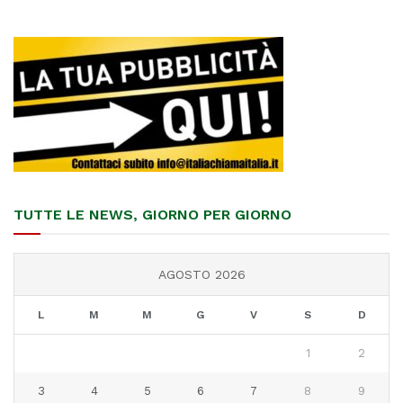
TUTTE LE NEWS, GIORNO PER GIORNO
AGOSTO 2026
L
M
M
G
V
S
D
1
2
3
4
5
6
7
8
9