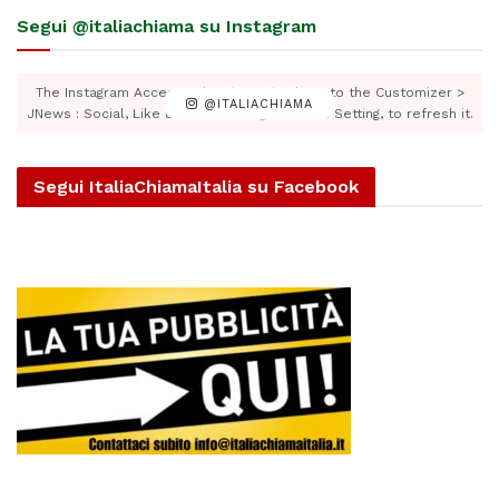
Segui @italiachiama su Instagram
The Instagram Access Token is expired, Go to the Customizer >
@ITALIACHIAMA
JNews : Social, Like & View > Instagram Feed Setting, to refresh it.
Segui ItaliaChiamaItalia su Facebook