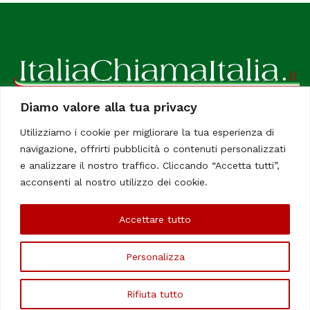
Diamo valore alla tua privacy
ItaliaChiamaItalia, il TUO quotidiano online preferito.
Utilizziamo i cookie per migliorare la tua esperienza di
Dedicato in particolare a tutti gli italiani residenti all'estero.
navigazione, offrirti pubblicità o contenuti personalizzati
Tutti i diritti sono riservati. Quotidiano online indipendente
e analizzare il nostro traffico. Cliccando “Accetta tutti”,
registrato al Tribunale di Civitavecchia, Sezione Stampa e
acconsenti al nostro utilizzo dei cookie.
Informazione. Reg. No. 12/07, Iscrizione al R.O.C No. 200 26
Accettare tutto
Chi Siamo
Contatti
Le Firme
Personalizza
©Copyright 2006/2020 - ItaliaChiamaItalia
Rifiuta tutto