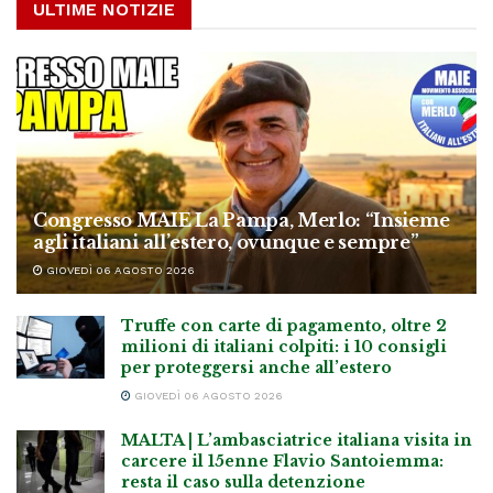
ULTIME NOTIZIE
Congresso MAIE La Pampa, Merlo: “Insieme
agli italiani all’estero, ovunque e sempre”
GIOVEDÌ 06 AGOSTO 2026
Truffe con carte di pagamento, oltre 2
milioni di italiani colpiti: i 10 consigli
per proteggersi anche all’estero
GIOVEDÌ 06 AGOSTO 2026
MALTA | L’ambasciatrice italiana visita in
carcere il 15enne Flavio Santoiemma:
resta il caso sulla detenzione