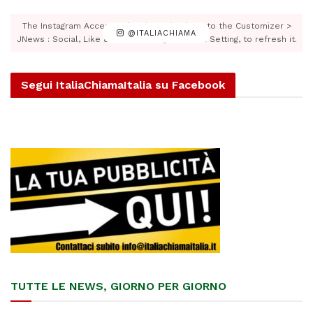
The Instagram Access Token is expired, Go to the Customizer >
@ITALIACHIAMA
JNews : Social, Like & View > Instagram Feed Setting, to refresh it.
Segui ItaliaChiamaItalia su Facebook
TUTTE LE NEWS, GIORNO PER GIORNO