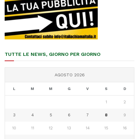
TUTTE LE NEWS, GIORNO PER GIORNO
AGOSTO 2026
L
M
M
G
V
S
D
1
2
3
4
5
6
7
8
9
10
11
12
13
14
15
16