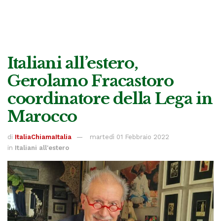
Italiani all’estero,
Gerolamo Fracastoro
coordinatore della Lega in
Marocco
di
ItaliaChiamaItalia
martedì 01 Febbraio 2022
in
Italiani all'estero