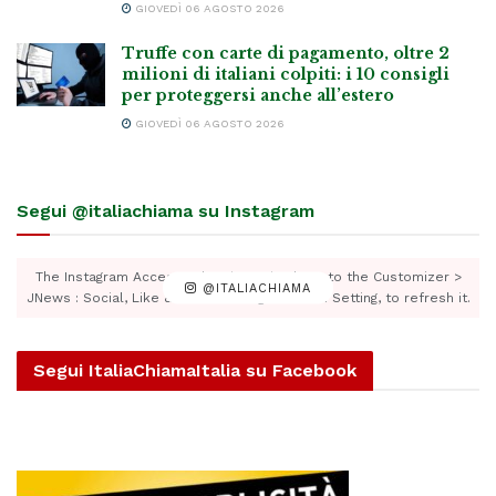
GIOVEDÌ 06 AGOSTO 2026
Truffe con carte di pagamento, oltre 2
milioni di italiani colpiti: i 10 consigli
per proteggersi anche all’estero
GIOVEDÌ 06 AGOSTO 2026
Segui @italiachiama su Instagram
The Instagram Access Token is expired, Go to the Customizer >
@ITALIACHIAMA
JNews : Social, Like & View > Instagram Feed Setting, to refresh it.
Segui ItaliaChiamaItalia su Facebook