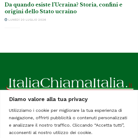
Da quando esiste l’Ucraina? Storia, confini e
origini dello Stato ucraino
LUNEDÌ 20 LUGLIO 2026
Diamo valore alla tua privacy
ItaliaChiamaItalia, il TUO quotidiano online preferito.
Utilizziamo i cookie per migliorare la tua esperienza di
Dedicato in particolare a tutti gli italiani residenti all'estero.
navigazione, offrirti pubblicità o contenuti personalizzati
Tutti i diritti sono riservati. Quotidiano online indipendente
e analizzare il nostro traffico. Cliccando “Accetta tutti”,
registrato al Tribunale di Civitavecchia, Sezione Stampa e
acconsenti al nostro utilizzo dei cookie.
Informazione. Reg. No. 12/07, Iscrizione al R.O.C No. 200 26