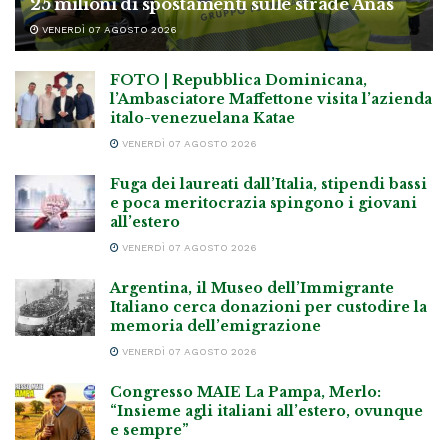
25 milioni di spostamenti sulle strade Anas
VENERDÌ 07 AGOSTO 2026
FOTO | Repubblica Dominicana,
l’Ambasciatore Maffettone visita l’azienda
italo-venezuelana Katae
VENERDÌ 07 AGOSTO 2026
Fuga dei laureati dall’Italia, stipendi bassi
e poca meritocrazia spingono i giovani
all’estero
VENERDÌ 07 AGOSTO 2026
Argentina, il Museo dell’Immigrante
Italiano cerca donazioni per custodire la
memoria dell’emigrazione
VENERDÌ 07 AGOSTO 2026
Congresso MAIE La Pampa, Merlo:
“Insieme agli italiani all’estero, ovunque
e sempre”