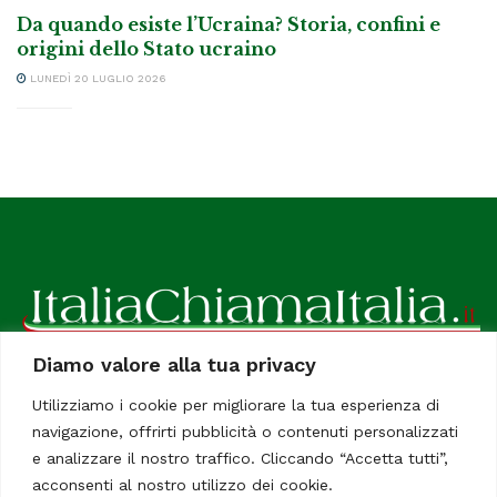
Da quando esiste l’Ucraina? Storia, confini e
origini dello Stato ucraino
LUNEDÌ 20 LUGLIO 2026
Diamo valore alla tua privacy
ItaliaChiamaItalia, il TUO quotidiano online preferito.
Utilizziamo i cookie per migliorare la tua esperienza di
Dedicato in particolare a tutti gli italiani residenti all'estero.
navigazione, offrirti pubblicità o contenuti personalizzati
Tutti i diritti sono riservati. Quotidiano online indipendente
e analizzare il nostro traffico. Cliccando “Accetta tutti”,
registrato al Tribunale di Civitavecchia, Sezione Stampa e
acconsenti al nostro utilizzo dei cookie.