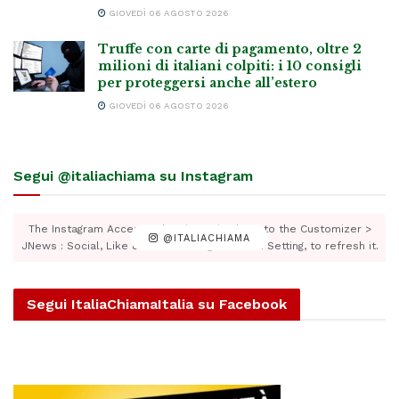
GIOVEDÌ 06 AGOSTO 2026
Truffe con carte di pagamento, oltre 2
milioni di italiani colpiti: i 10 consigli
per proteggersi anche all’estero
GIOVEDÌ 06 AGOSTO 2026
Segui @italiachiama su Instagram
The Instagram Access Token is expired, Go to the Customizer >
@ITALIACHIAMA
JNews : Social, Like & View > Instagram Feed Setting, to refresh it.
Segui ItaliaChiamaItalia su Facebook