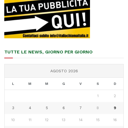
TUTTE LE NEWS, GIORNO PER GIORNO
AGOSTO 2026
L
M
M
G
V
S
D
1
2
3
4
5
6
7
8
9
10
11
12
13
14
15
16