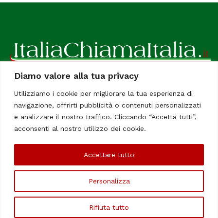
Diamo valore alla tua privacy
ItaliaChiamaItalia, il TUO quotidiano online preferito.
Utilizziamo i cookie per migliorare la tua esperienza di
Dedicato in particolare a tutti gli italiani residenti all'estero.
navigazione, offrirti pubblicità o contenuti personalizzati
Tutti i diritti sono riservati. Quotidiano online indipendente
e analizzare il nostro traffico. Cliccando “Accetta tutti”,
registrato al Tribunale di Civitavecchia, Sezione Stampa e
acconsenti al nostro utilizzo dei cookie.
Informazione. Reg. No. 12/07, Iscrizione al R.O.C No. 200 26
Accettare tutto
Chi Siamo
Contatti
Le Firme
Personalizza
©Copyright 2006/2020 - ItaliaChiamaItalia
Rifiuta tutto