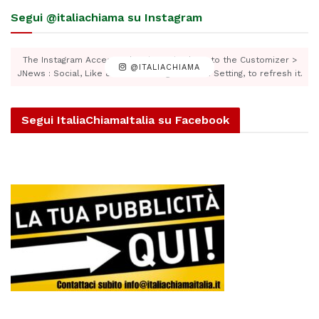
Segui @italiachiama su Instagram
The Instagram Access Token is expired, Go to the Customizer >
@ITALIACHIAMA
JNews : Social, Like & View > Instagram Feed Setting, to refresh it.
Segui ItaliaChiamaItalia su Facebook