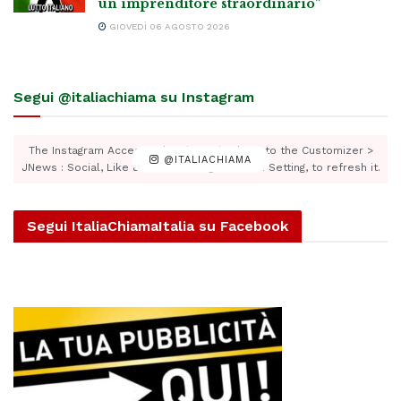
un imprenditore straordinario”
GIOVEDÌ 06 AGOSTO 2026
Segui @italiachiama su Instagram
The Instagram Access Token is expired, Go to the Customizer >
@ITALIACHIAMA
JNews : Social, Like & View > Instagram Feed Setting, to refresh it.
Segui ItaliaChiamaItalia su Facebook