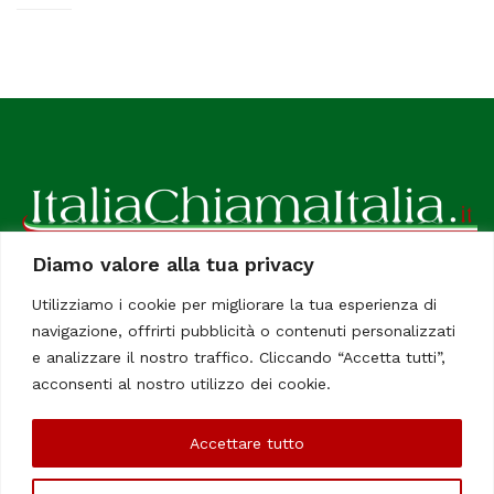
Diamo valore alla tua privacy
ItaliaChiamaItalia, il TUO quotidiano online preferito.
Utilizziamo i cookie per migliorare la tua esperienza di
Dedicato in particolare a tutti gli italiani residenti all'estero.
navigazione, offrirti pubblicità o contenuti personalizzati
Tutti i diritti sono riservati. Quotidiano online indipendente
e analizzare il nostro traffico. Cliccando “Accetta tutti”,
registrato al Tribunale di Civitavecchia, Sezione Stampa e
acconsenti al nostro utilizzo dei cookie.
Informazione. Reg. No. 12/07, Iscrizione al R.O.C No. 200 26
Accettare tutto
Chi Siamo
Contatti
Le Firme