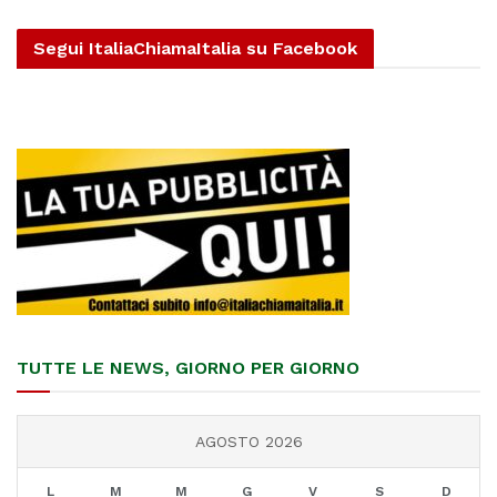
Segui ItaliaChiamaItalia su Facebook
TUTTE LE NEWS, GIORNO PER GIORNO
AGOSTO 2026
L
M
M
G
V
S
D