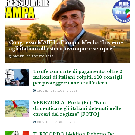
Congresso MAIE La Pampa, Merlo: “Insieme
agli italiani all’estero, ovunque e sempre”
GIOVEDÌ 06 AGOSTO 2026
Truffe con carte di pagamento, oltre 2
milioni di italiani colpiti: i 10 consigli
per proteggersi anche all’estero
GIOVEDÌ 06 AGOSTO 2026
VENEZUELA | Porta (Pd): “Non
dimenticare gli italiani detenuti nelle
carceri del regime” [FOTO]
GIOVEDÌ 06 AGOSTO 2026
IL RICORDO | Addio a Roberto De