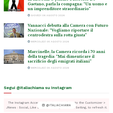
Gaetano, parla la compagna: “Un uomo e
un imprenditore straordinario”
GIOVEDÌ 06 AGOSTO 2026
Vannacci debutta alla Camera con Futuro
Nazionale: “Vogliamo riportare il
centrodestra sulla rotta giusta”
MERCOLEDÌ 05 AGOSTO 2026
Marcinelle, la Camera ricorda i 70 anni
della tragedia: “Mai dimenticare il
sacrificio degli emigrati italiani”
MERCOLEDÌ 05 AGOSTO 2026
Segui @italiachiama su Instagram
The Instagram Access Token is expired, Go to the Customizer >
@ITALIACHIAMA
JNews : Social, Like & View > Instagram Feed Setting, to refresh it.