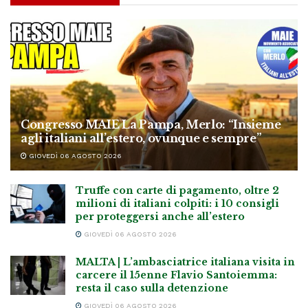
Congresso MAIE La Pampa, Merlo: “Insieme
agli italiani all’estero, ovunque e sempre”
GIOVEDÌ 06 AGOSTO 2026
Truffe con carte di pagamento, oltre 2
milioni di italiani colpiti: i 10 consigli
per proteggersi anche all’estero
GIOVEDÌ 06 AGOSTO 2026
MALTA | L’ambasciatrice italiana visita in
carcere il 15enne Flavio Santoiemma:
resta il caso sulla detenzione
GIOVEDÌ 06 AGOSTO 2026