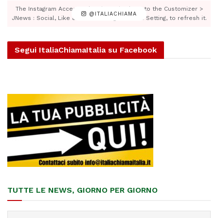
The Instagram Access Token is expired, Go to the Customizer >
@ITALIACHIAMA
JNews : Social, Like & View > Instagram Feed Setting, to refresh it.
Segui ItaliaChiamaItalia su Facebook
TUTTE LE NEWS, GIORNO PER GIORNO