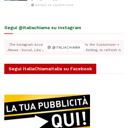
GIOVEDÌ 06 AGOSTO 2026
Segui @italiachiama su Instagram
The Instagram Access Token is expired, Go to the Customizer >
@ITALIACHIAMA
JNews : Social, Like & View > Instagram Feed Setting, to refresh it.
Segui ItaliaChiamaItalia su Facebook