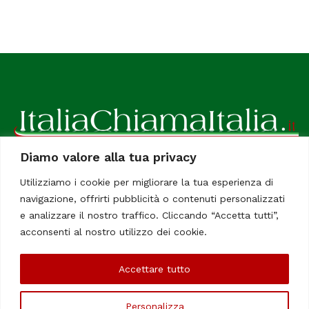
Diamo valore alla tua privacy
ItaliaChiamaItalia, il TUO quotidiano online preferito.
Utilizziamo i cookie per migliorare la tua esperienza di
Dedicato in particolare a tutti gli italiani residenti all'estero.
navigazione, offrirti pubblicità o contenuti personalizzati
Tutti i diritti sono riservati. Quotidiano online indipendente
e analizzare il nostro traffico. Cliccando “Accetta tutti”,
registrato al Tribunale di Civitavecchia, Sezione Stampa e
acconsenti al nostro utilizzo dei cookie.
Informazione. Reg. No. 12/07, Iscrizione al R.O.C No. 200 26
Accettare tutto
Chi Siamo
Contatti
Le Firme
Personalizza