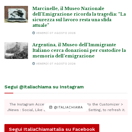
Marcinelle, il Museo Nazionale
dell’Emigrazione ricorda la tragedia: “La
sicurezza sul lavoro resta una sfida
attuale”
VENERDÌ 07 AGOSTO 2026
Argentina, il Museo dell’Immigrante
Italiano cerca donazioni per custodire la
memoria dell’emigrazione
VENERDÌ 07 AGOSTO 2026
Segui @italiachiama su Instagram
The Instagram Access Token is expired, Go to the Customizer >
@ITALIACHIAMA
JNews : Social, Like & View > Instagram Feed Setting, to refresh it.
Segui ItaliaChiamaItalia su Facebook