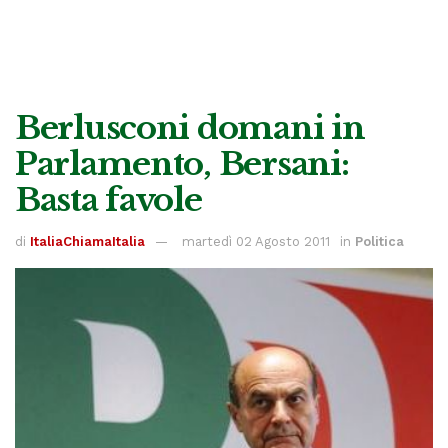
Berlusconi domani in
Parlamento, Bersani:
Basta favole
di
ItaliaChiamaItalia
martedì 02 Agosto 2011
in
Politica