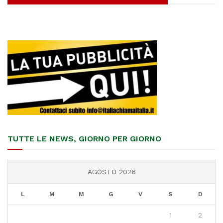
TUTTE LE NEWS, GIORNO PER GIORNO
AGOSTO 2026
L
M
M
G
V
S
D
1
2