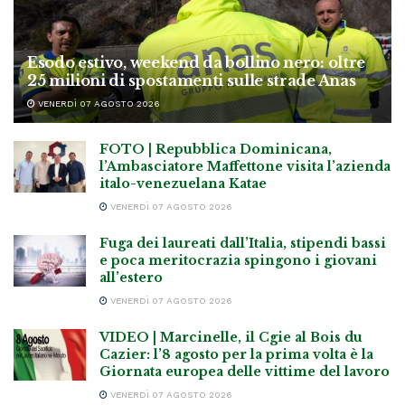
Esodo estivo, weekend da bollino nero: oltre
25 milioni di spostamenti sulle strade Anas
VENERDÌ 07 AGOSTO 2026
FOTO | Repubblica Dominicana,
l’Ambasciatore Maffettone visita l’azienda
italo-venezuelana Katae
VENERDÌ 07 AGOSTO 2026
Fuga dei laureati dall’Italia, stipendi bassi
e poca meritocrazia spingono i giovani
all’estero
VENERDÌ 07 AGOSTO 2026
VIDEO | Marcinelle, il Cgie al Bois du
Cazier: l’8 agosto per la prima volta è la
Giornata europea delle vittime del lavoro
VENERDÌ 07 AGOSTO 2026