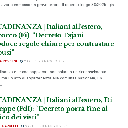
 aver commesso un grave errore. Il decreto-legge 36/2025, già
ADINANZA | Italiani all’estero,
occo (Fi): “Decreto Tajani
oduce regole chiare per contrastare
busi”
A ROVERSI
MARTEDÌ 20 MAGGIO 2025
adinanza è, come sappiamo, non soltanto un riconoscimento
o, ma un atto di appartenenza alla comunità nazionale, un
..
ADINANZA | Italiani all’estero, Di
eppe (FdI): “Decreto porrà fine al
ico dei visti”
E GARBELLI
MARTEDÌ 20 MAGGIO 2025