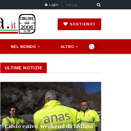
Login
SOSTIENICI
NEL MONDO
ALTRO
ULTIME NOTIZIE
Esodo estivo, weekend da bollino