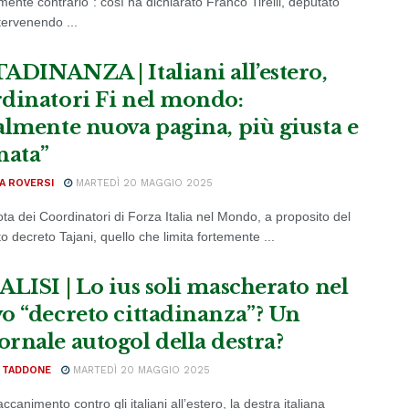
ente contrario”: così ha dichiarato Franco Tirelli, deputato
tervenendo ...
ADINANZA | Italiani all’estero,
dinatori Fi nel mondo:
almente nuova pagina, più giusta e
nata”
A ROVERSI
MARTEDÌ 20 MAGGIO 2025
ta dei Coordinatori di Forza Italia nel Mondo, a proposito del
o decreto Tajani, quello che limita fortemente ...
ALISI | Lo ius soli mascherato nel
o “decreto cittadinanza”? Un
rnale autogol della destra?
L TADDONE
MARTEDÌ 20 MAGGIO 2025
ccanimento contro gli italiani all’estero, la destra italiana