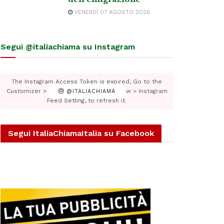
VENERDÌ 07 AGOSTO 2026
Segui @italiachiama su Instagram
The Instagram Access Token is expired, Go to the
Customizer > JNews : Social, Like & View > Instagram
@ITALIACHIAMA
Feed Setting, to refresh it.
Segui ItaliaChiamaItalia su Facebook