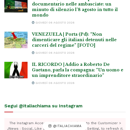
documentario nelle ambasciate: un
minuto di silenzio l’8 agosto in tutto il
mondo
GIOVEDÌ 06 AGOSTO 2026
VENEZUELA | Porta (Pd): “Non
dimenticare gli italiani detenuti nelle
carceri del regime” [FOTO]
GIOVEDÌ 06 AGOSTO 2026
IL RICORDO | Addio a Roberto De
Gaetano, parla la compagna: “Un uomo e
un imprenditore straordinario”
GIOVEDÌ 06 AGOSTO 2026
Segui @italiachiama su Instagram
The Instagram Access Token is expired, Go to the Customizer >
@ITALIACHIAMA
JNews : Social, Like & View > Instagram Feed Setting, to refresh it.