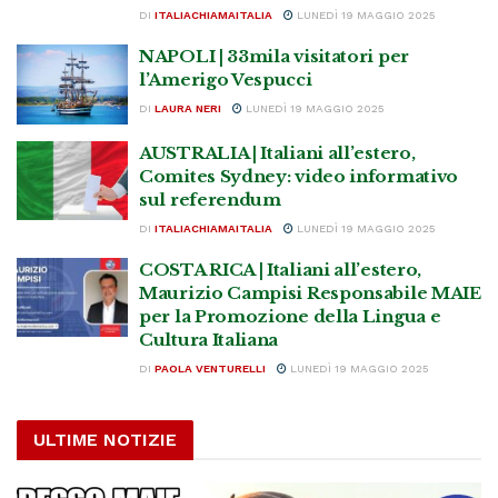
DI
ITALIACHIAMAITALIA
LUNEDÌ 19 MAGGIO 2025
NAPOLI | 33mila visitatori per
l’Amerigo Vespucci
DI
LAURA NERI
LUNEDÌ 19 MAGGIO 2025
AUSTRALIA | Italiani all’estero,
Comites Sydney: video informativo
sul referendum
DI
ITALIACHIAMAITALIA
LUNEDÌ 19 MAGGIO 2025
COSTA RICA | Italiani all’estero,
Maurizio Campisi Responsabile MAIE
per la Promozione della Lingua e
Cultura Italiana
DI
PAOLA VENTURELLI
LUNEDÌ 19 MAGGIO 2025
ULTIME NOTIZIE