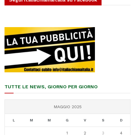
TUTTE LE NEWS, GIORNO PER GIORNO
MAGGIO 2025
L
M
M
G
V
S
D
1
2
3
4