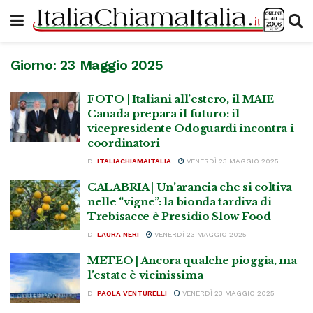
Giorno:
23 Maggio 2025
FOTO | Italiani all’estero, il MAIE
Canada prepara il futuro: il
vicepresidente Odoguardi incontra i
coordinatori
DI
ITALIACHIAMAITALIA
VENERDÌ 23 MAGGIO 2025
CALABRIA | Un’arancia che si coltiva
nelle “vigne”: la bionda tardiva di
Trebisacce è Presidio Slow Food
DI
LAURA NERI
VENERDÌ 23 MAGGIO 2025
METEO | Ancora qualche pioggia, ma
l’estate è vicinissima
DI
PAOLA VENTURELLI
VENERDÌ 23 MAGGIO 2025