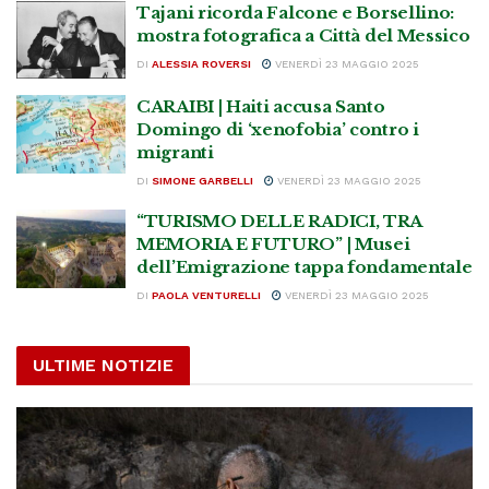
Tajani ricorda Falcone e Borsellino:
mostra fotografica a Città del Messico
DI
ALESSIA ROVERSI
VENERDÌ 23 MAGGIO 2025
CARAIBI | Haiti accusa Santo
Domingo di ‘xenofobia’ contro i
migranti
DI
SIMONE GARBELLI
VENERDÌ 23 MAGGIO 2025
“TURISMO DELLE RADICI, TRA
MEMORIA E FUTURO” | Musei
dell’Emigrazione tappa fondamentale
DI
PAOLA VENTURELLI
VENERDÌ 23 MAGGIO 2025
ULTIME NOTIZIE