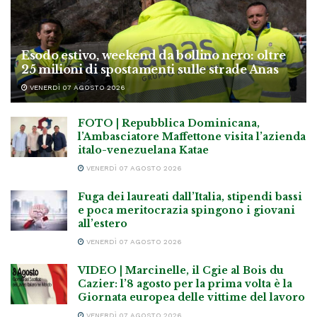
Esodo estivo, weekend da bollino nero: oltre
25 milioni di spostamenti sulle strade Anas
VENERDÌ 07 AGOSTO 2026
FOTO | Repubblica Dominicana,
l’Ambasciatore Maffettone visita l’azienda
italo-venezuelana Katae
VENERDÌ 07 AGOSTO 2026
Fuga dei laureati dall’Italia, stipendi bassi
e poca meritocrazia spingono i giovani
all’estero
VENERDÌ 07 AGOSTO 2026
VIDEO | Marcinelle, il Cgie al Bois du
Cazier: l’8 agosto per la prima volta è la
Giornata europea delle vittime del lavoro
VENERDÌ 07 AGOSTO 2026