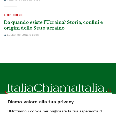
L'OPINIONE
Da quando esiste l’Ucraina? Storia, confini e
origini dello Stato ucraino
LUNEDÌ 20 LUGLIO 2026
Diamo valore alla tua privacy
ItaliaChiamaItalia, il TUO quotidiano online preferito.
Utilizziamo i cookie per migliorare la tua esperienza di
Dedicato in particolare a tutti gli italiani residenti all'estero.