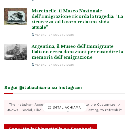
Marcinelle, il Museo Nazionale
dell’Emigrazione ricorda la tragedia: “La
sicurezza sul lavoro resta una sfida
attuale”
VENERDÌ 07 AGOSTO 2026
Argentina, il Museo dell’Immigrante
Italiano cerca donazioni per custodire la
memoria dell’emigrazione
VENERDÌ 07 AGOSTO 2026
Segui @italiachiama su Instagram
The Instagram Access Token is expired, Go to the Customizer >
@ITALIACHIAMA
JNews : Social, Like & View > Instagram Feed Setting, to refresh it.
Segui ItaliaChiamaItalia su Facebook